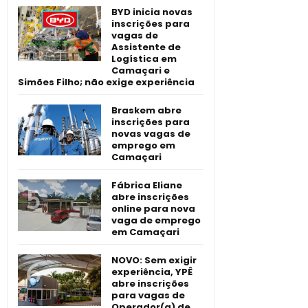
BYD inicia novas
inscrições para
vagas de
Assistente de
Logística em
Camaçari e
Simões Filho; não exige experiência
Braskem abre
inscrições para
novas vagas de
emprego em
Camaçari
Fábrica Eliane
abre inscrições
online para nova
vaga de emprego
em Camaçari
NOVO: Sem exigir
experiência, YPÊ
abre inscrições
para vagas de
Operador(a) de