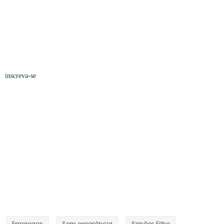
inscreva-se
Empregos
Sem experiência
Simões Filho