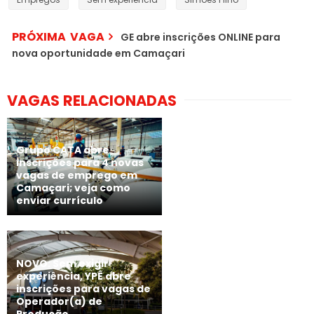
PRÓXIMA VAGA
GE abre inscrições ONLINE para
nova oportunidade em Camaçari
VAGAS RELACIONADAS
Grupo CATA abre
inscrições para 4 novas
vagas de emprego em
Camaçari; veja como
enviar currículo
NOVO: Sem exigir
experiência, YPÊ abre
inscrições para vagas de
Operador(a) de
Produção