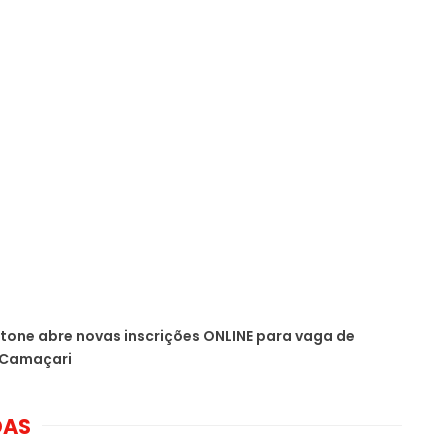
tone abre novas inscrições ONLINE para vaga de
 Camaçari
DAS
Ambev anuncia nova