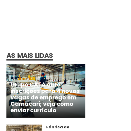
AS MAIS LIDAS
Grupo CATA abre
inscrições para 4 novas
vagas de emprego em
Camaçari; veja como
enviar currículo
Fábrica de