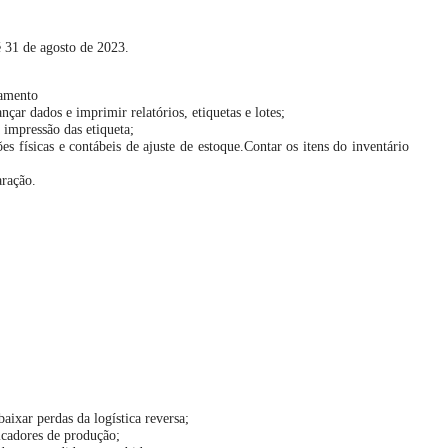
é 31 de agosto de 2023.
ramento
nçar dados e imprimir relatórios, etiquetas e lotes;
 impressão das etiqueta;
s físicas e contábeis de ajuste de estoque.Contar os itens do inventário
aração.
baixar perdas da logística reversa;
icadores de produção;