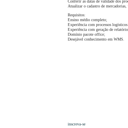
Conferir as datas de validade dos pro
Atualizar o cadastro de mercadorias, 
Requisitos:
Ensino médio completo;
Experiência com processos logístic
Experiência com geração de relatório
Domínio pacote office;
Desejável conhecimento em WMS.
inscreva-se