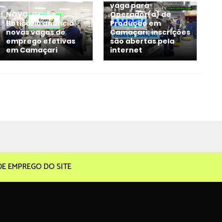
vaga para
NOVO: Grupo
Operador(a) de
Boticário anuncia
Produção em
novas vagas de
Camaçari; inscrições
emprego efetivas
são abertas pela
em Camaçari
internet
DE EMPREGO DO SITE