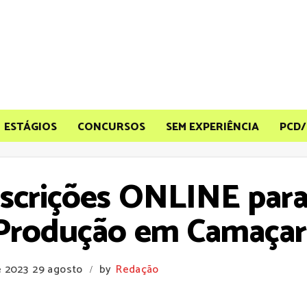
ESTÁGIOS
CONCURSOS
SEM EXPERIÊNCIA
PCD/
nscrições ONLINE par
 Produção em Camaçar
e 2023
29 agosto
by
Redação
/