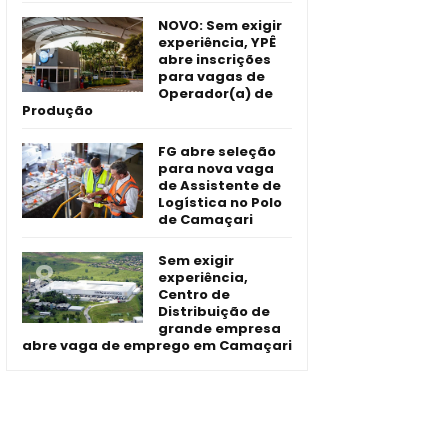
NOVO: Sem exigir
experiência, YPÊ
abre inscrições
para vagas de
Operador(a) de
Produção
FG abre seleção
para nova vaga
de Assistente de
Logística no Polo
de Camaçari
Sem exigir
experiência,
Centro de
Distribuição de
grande empresa
abre vaga de emprego em Camaçari