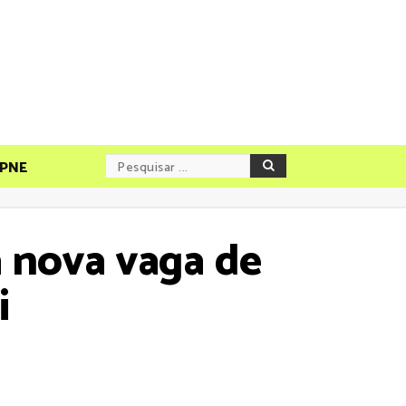
PNE
a nova vaga de
i