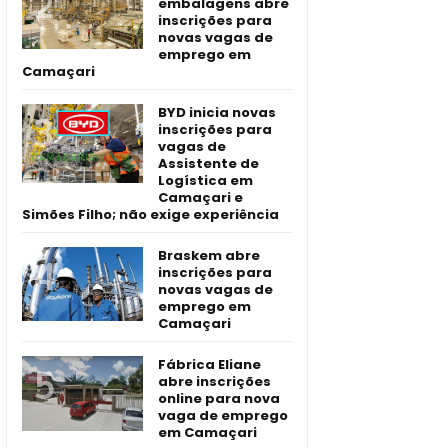
embalagens abre
inscrições para
novas vagas de
emprego em
Camaçari
BYD inicia novas
inscrições para
vagas de
Assistente de
Logística em
Camaçari e
Simões Filho; não exige experiência
Braskem abre
inscrições para
novas vagas de
emprego em
Camaçari
Fábrica Eliane
abre inscrições
online para nova
vaga de emprego
em Camaçari