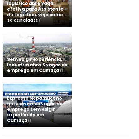
logístico abre vaga
efetiva para Assistente
de Logística; veja como
se candidatar
Sem exigir experiência,
Indústria abre 5 vagas de
emprego em Camaçari
Expresso Nepomuceno
abre diversas vagas de
emprego sem exigir
experiência em
Camaçari