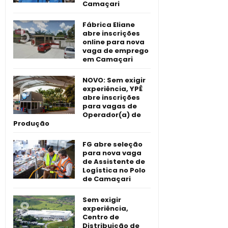
Camaçari
Fábrica Eliane
abre inscrições
online para nova
vaga de emprego
em Camaçari
NOVO: Sem exigir
experiência, YPÊ
abre inscrições
para vagas de
Operador(a) de
Produção
FG abre seleção
para nova vaga
de Assistente de
Logística no Polo
de Camaçari
Sem exigir
experiência,
Centro de
Distribuição de