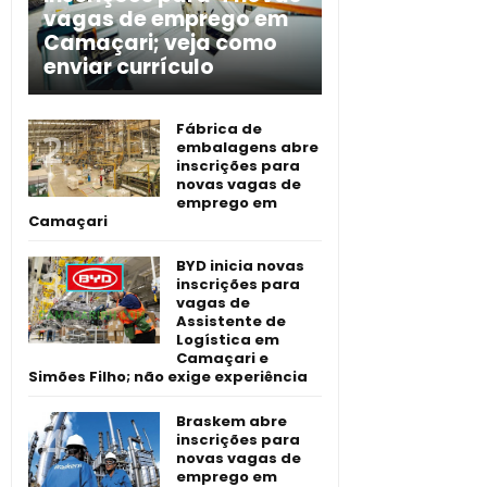
vagas de emprego em
Camaçari; veja como
enviar currículo
Fábrica de
embalagens abre
inscrições para
novas vagas de
emprego em
Camaçari
BYD inicia novas
inscrições para
vagas de
Assistente de
Logística em
Camaçari e
Simões Filho; não exige experiência
Braskem abre
inscrições para
novas vagas de
emprego em