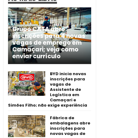
Grupo CATA abre
inscrições para 4 novas
vagas de emprego em
Camaçari; veja como
enviar currículo
BYD inicia novas
inscrições para
vagas de
Assistente de
Logística em
Camaçari e
Simões Filho; não exige experiência
Fábrica de
embalagens abre
inscrições para
novas vagas de