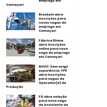
emprego em
Camaçari
Braskem abre
inscrições para
novas vagas de
emprego em
Camaçari
Fábrica Eliane
abre inscrições
online para nova
vaga de emprego
em Camaçari
NOVO: Sem exigir
experiência, YPÊ
abre inscrições
para vagas de
Operador(a) de
Produção
FG abre seleção
para nova vaga
de Assistente de