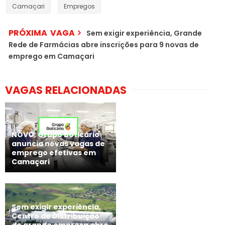
Camaçari
Empregos
PRÓXIMA VAGA
Sem exigir experiência, Grande
Rede de Farmácias abre inscrições para 9 novas de
emprego em Camaçari
VAGAS RELACIONADAS
NOVO: Grupo Boticário
anuncia novas vagas de
emprego efetivas em
Camaçari
Sem exigir experiência,
Centro de Distribuição
de grande empresa abre