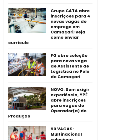
Grupo CATA abre
inscrições para 4
novas vagas de
emprego em
Camaçari; veja
como enviar
currículo
FG abre seleção
para nova vaga
de Assistente de
Logística no Polo
de Camaçari
NOVO: Sem exigir
experiência, YPÊ
abre inscrições
para vagas de
Operador(a) de
Produção
90 VAGAS:
Multinacional
seleciona