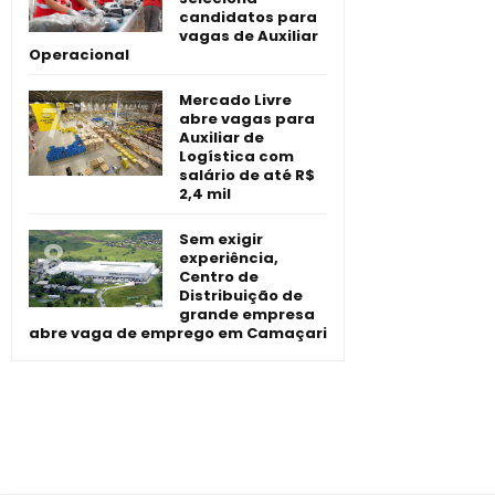
candidatos para
vagas de Auxiliar
Operacional
Mercado Livre
abre vagas para
Auxiliar de
Logística com
salário de até R$
2,4 mil
Sem exigir
experiência,
Centro de
Distribuição de
grande empresa
abre vaga de emprego em Camaçari