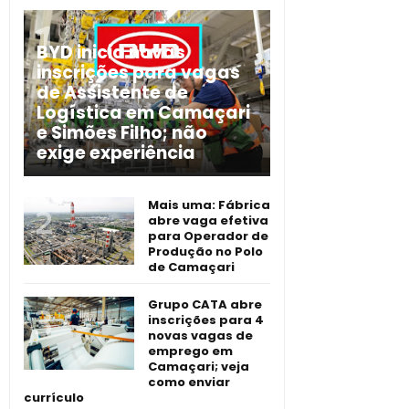
BYD inicia novas
inscrições para vagas
de Assistente de
Logística em Camaçari
e Simões Filho; não
exige experiência
Mais uma: Fábrica
abre vaga efetiva
para Operador de
Produção no Polo
de Camaçari
Grupo CATA abre
inscrições para 4
novas vagas de
emprego em
Camaçari; veja
como enviar
currículo