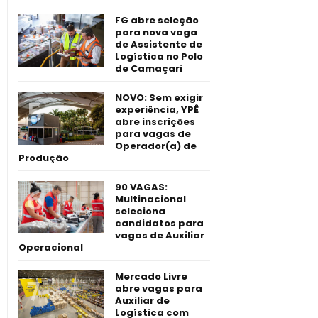
FG abre seleção
para nova vaga
de Assistente de
Logística no Polo
de Camaçari
NOVO: Sem exigir
experiência, YPÊ
abre inscrições
para vagas de
Operador(a) de
Produção
90 VAGAS:
Multinacional
seleciona
candidatos para
vagas de Auxiliar
Operacional
Mercado Livre
abre vagas para
Auxiliar de
Logística com