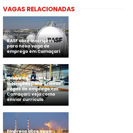
VAGAS RELACIONADAS
BASF abre inscrições
para nova vaga de
emprego em Camaçari
Grupo CATA abre
inscrições para 4 novas
vagas de emprego em
Camaçari; veja como
enviar currículo
Empresa abre vaga