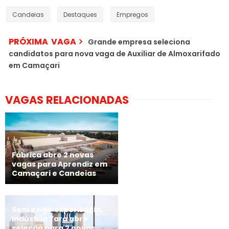
Candeias
Destaques
Empregos
PRÓXIMA VAGA
Grande empresa seleciona
candidatos para nova vaga de Auxiliar de Almoxarifado
em Camaçari
VAGAS RELACIONADAS
Fábrica abre 2 novas
vagas para Aprendiz em
Camaçari e Candeias
Sem exigir experiência,
Indústria Yara abre
seleção para 2 novas