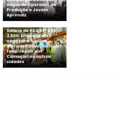
vagas de Operador de
Produção e Jovem
Aprendiz
Salário de R$ 2.501 e R$
3.500: Empresa abre
vaga para Auxiliar
Administrativo/Almoxari
fado; residir em
Camaçari ou outras
cidades