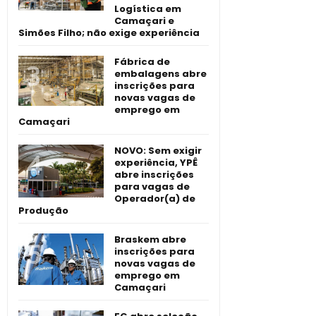
Logística em
Camaçari e
Simões Filho; não exige experiência
Fábrica de
embalagens abre
inscrições para
novas vagas de
emprego em
Camaçari
NOVO: Sem exigir
experiência, YPÊ
abre inscrições
para vagas de
Operador(a) de
Produção
Braskem abre
inscrições para
novas vagas de
emprego em
Camaçari