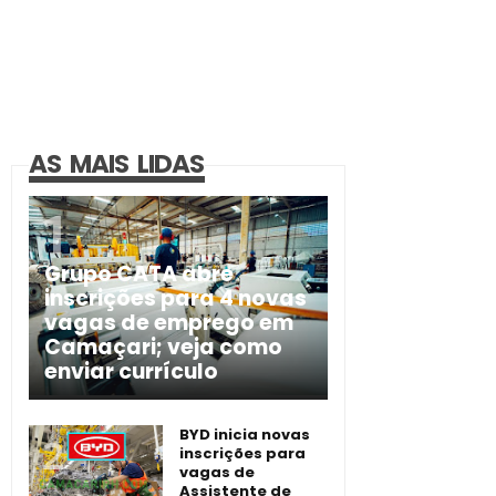
AS MAIS LIDAS
Grupo CATA abre
inscrições para 4 novas
vagas de emprego em
Camaçari; veja como
enviar currículo
BYD inicia novas
inscrições para
vagas de
Assistente de