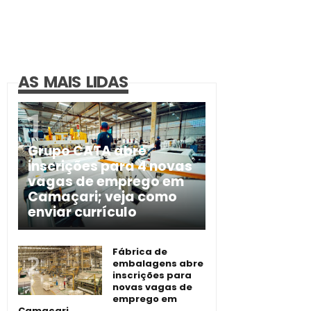
AS MAIS LIDAS
Grupo CATA abre
inscrições para 4 novas
vagas de emprego em
Camaçari; veja como
enviar currículo
Fábrica de
embalagens abre
inscrições para
novas vagas de
emprego em
Camaçari