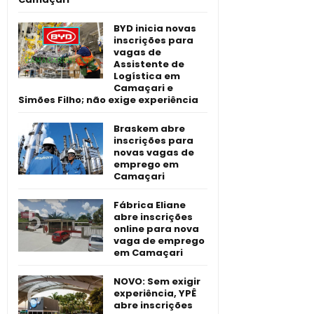
BYD inicia novas
inscrições para
vagas de
Assistente de
Logística em
Camaçari e
Simões Filho; não exige experiência
Braskem abre
inscrições para
novas vagas de
emprego em
Camaçari
Fábrica Eliane
abre inscrições
online para nova
vaga de emprego
em Camaçari
NOVO: Sem exigir
experiência, YPÊ
abre inscrições