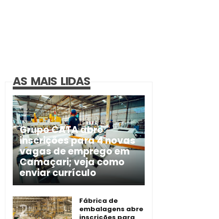
AS MAIS LIDAS
Grupo CATA abre
inscrições para 4 novas
vagas de emprego em
Camaçari; veja como
enviar currículo
Fábrica de
embalagens abre
inscrições para