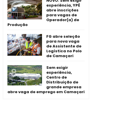
NOVO: Sem exigir
experiência, YPÊ
abre inscrições
para vagas de
Operador(a) de
Produção
FG abre seleção
para nova vaga
de Assistente de
Logística no Polo
de Camaçari
Sem exigir
experiência,
Centro de
Distribuição de
grande empresa
abre vaga de emprego em Camaçari