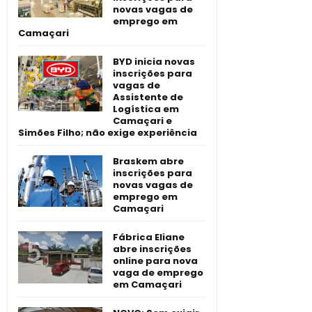
novas vagas de
emprego em
Camaçari
BYD inicia novas
inscrições para
vagas de
Assistente de
Logística em
Camaçari e
Simões Filho; não exige experiência
Braskem abre
inscrições para
novas vagas de
emprego em
Camaçari
Fábrica Eliane
abre inscrições
online para nova
vaga de emprego
em Camaçari