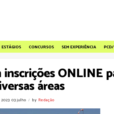
ESTÁGIOS
CONCURSOS
SEM EXPERIÊNCIA
PCD/
 inscrições ONLINE p
versas áreas
e 2023
03 julho
by
Redação
/