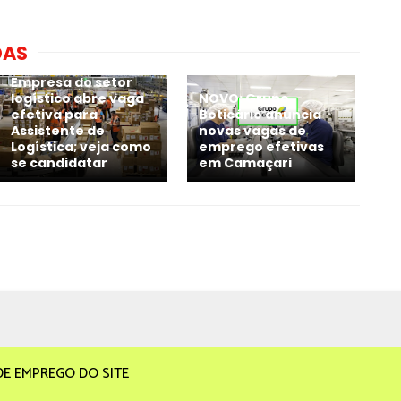
DAS
Empresa do setor
logístico abre vaga
NOVO: Grupo
efetiva para
Boticário anuncia
Assistente de
novas vagas de
Logística; veja como
emprego efetivas
se candidatar
em Camaçari
DE EMPREGO DO SITE