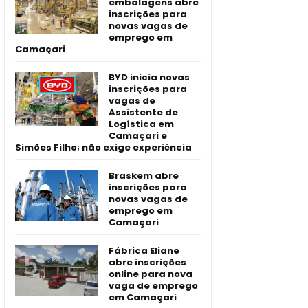
embalagens abre
inscrições para
novas vagas de
emprego em
Camaçari
BYD inicia novas
inscrições para
vagas de
Assistente de
Logística em
Camaçari e
Simões Filho; não exige experiência
Braskem abre
inscrições para
novas vagas de
emprego em
Camaçari
Fábrica Eliane
abre inscrições
online para nova
vaga de emprego
em Camaçari