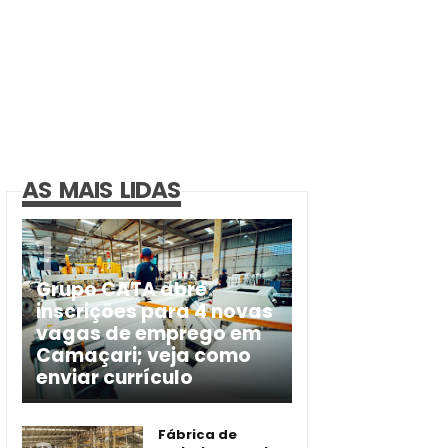
AS MAIS LIDAS
Grupo CATA abre
inscrições para 4 novas
vagas de emprego em
Camaçari; veja como
enviar currículo
Fábrica de