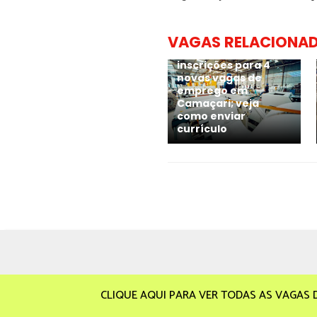
VAGAS RELACIONA
Grupo CATA abre
inscrições para 4
novas vagas de
emprego em
Camaçari; veja
como enviar
currículo
CLIQUE AQUI PARA VER TODAS AS VAGAS 