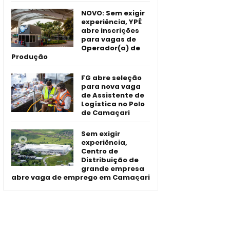
NOVO: Sem exigir
experiência, YPÊ
abre inscrições
para vagas de
Operador(a) de
Produção
FG abre seleção
para nova vaga
de Assistente de
Logística no Polo
de Camaçari
Sem exigir
experiência,
Centro de
Distribuição de
grande empresa
abre vaga de emprego em Camaçari