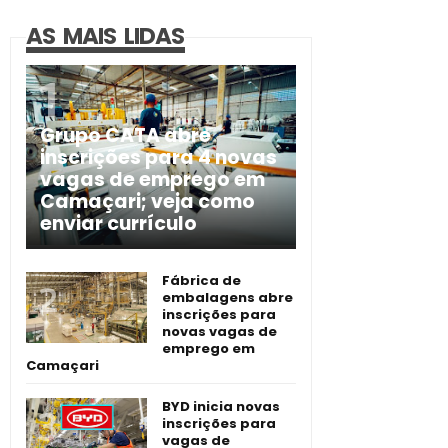
AS MAIS LIDAS
Grupo CATA abre
inscrições para 4 novas
vagas de emprego em
Camaçari; veja como
enviar currículo
Fábrica de
embalagens abre
inscrições para
novas vagas de
emprego em
Camaçari
BYD inicia novas
inscrições para
vagas de