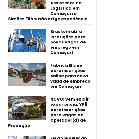
Assistente de
Logística em
Camaçari e
Simões Filho; não exige experiência
Braskem abre
inscrições para
novas vagas de
emprego em
Camaçari
Fábrica Eliane
abre inscrições
online para nova
vaga de emprego
em Camaçari
NOVO: Sem exigir
experiência, YPÊ
abre inscrições
para vagas de
Operador(a) de
Produção
FG abre seleção