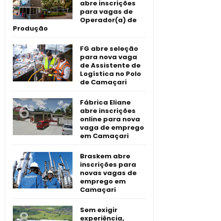
abre inscrições
para vagas de
Operador(a) de
Produção
FG abre seleção
para nova vaga
de Assistente de
Logística no Polo
de Camaçari
Fábrica Eliane
abre inscrições
online para nova
vaga de emprego
em Camaçari
Braskem abre
inscrições para
novas vagas de
emprego em
Camaçari
Sem exigir
experiência,