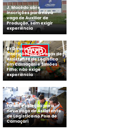
J. Macêdo abre
inscrições para nova
vaga de Auxiliar de
Produção, sem exigir
experiência
BYD inicia novas
inscrições para vagas de
Assistente de Logística
em Camaçari e Simões
Filho; não exige
experiência
FG abre seleção para
nova vaga de Assistente
de Logística no Polo de
Camaçari