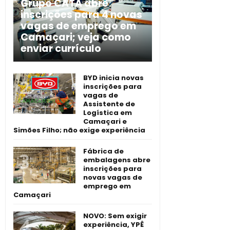
Grupo CATA abre
inscrições para 4 novas
vagas de emprego em
Camaçari; veja como
enviar currículo
BYD inicia novas
inscrições para
vagas de
Assistente de
Logística em
Camaçari e
Simões Filho; não exige experiência
Fábrica de
embalagens abre
inscrições para
novas vagas de
emprego em
Camaçari
NOVO: Sem exigir
experiência, YPÊ