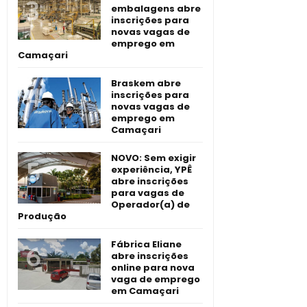
embalagens abre
inscrições para
novas vagas de
emprego em
Camaçari
Braskem abre
inscrições para
novas vagas de
emprego em
Camaçari
NOVO: Sem exigir
experiência, YPÊ
abre inscrições
para vagas de
Operador(a) de
Produção
Fábrica Eliane
abre inscrições
online para nova
vaga de emprego
em Camaçari