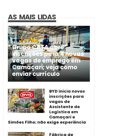
AS MAIS LIDAS
Grupo CATA abre
inscrições para 4 novas
vagas de emprego em
Camaçari; veja como
enviar currículo
BYD inicia novas
inscrições para
vagas de
Assistente de
Logística em
Camaçari e
Simões Filho; não exige experiência
Fábrica de