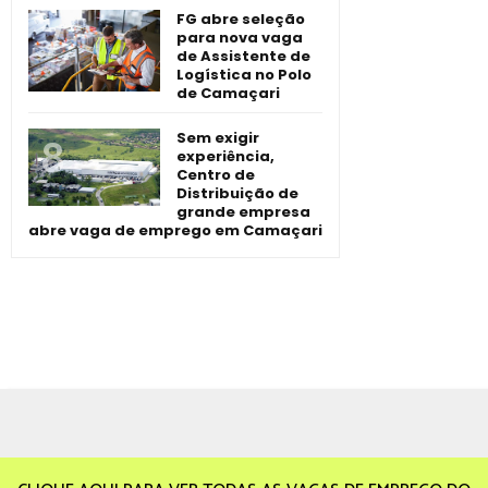
FG abre seleção
para nova vaga
de Assistente de
Logística no Polo
de Camaçari
Sem exigir
experiência,
Centro de
Distribuição de
grande empresa
abre vaga de emprego em Camaçari