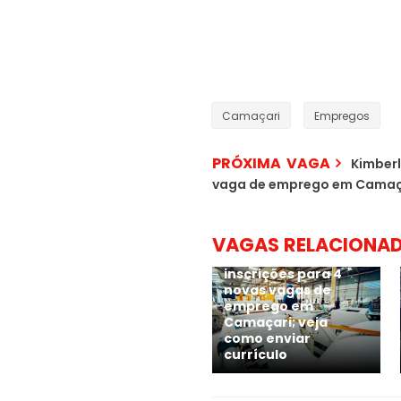
Camaçari
Empregos
PRÓXIMA VAGA
Kimberl
vaga de emprego em Camaç
VAGAS RELACIONA
Grupo CATA abre
inscrições para 4
novas vagas de
emprego em
Camaçari; veja
como enviar
currículo