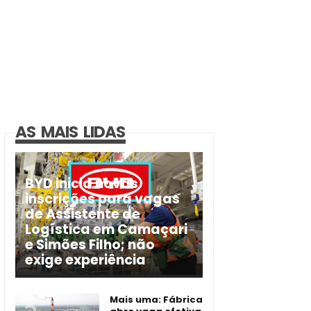
AS MAIS LIDAS
BYD inicia novas
inscrições para vagas
de Assistente de
Logística em Camaçari
e Simões Filho; não
exige experiência
Mais uma: Fábrica