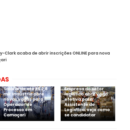
y-Clark acaba de abrir inscrições ONLINE para nova
ari
DAS
Salário de até R$ 2,8
Empresa do setor
mil: Indústria abre
logístico abre vaga
novas vagas para
efetiva para
Operador de
Assistente de
Processo em
Logística; veja como
Camaçari
se candidatar