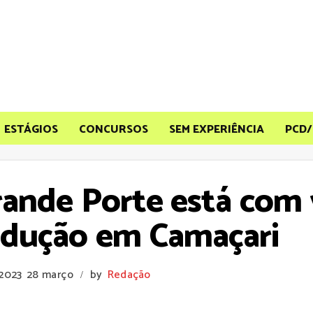
ESTÁGIOS
CONCURSOS
SEM EXPERIÊNCIA
PCD/
rande Porte está com 
rodução em Camaçari
 2023
28 março
by
Redação
/