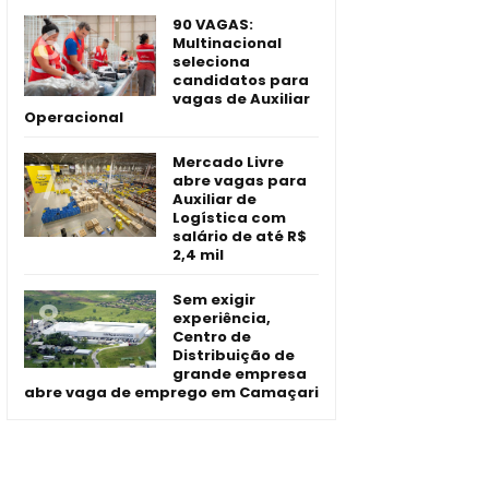
90 VAGAS:
Multinacional
seleciona
candidatos para
vagas de Auxiliar
Operacional
Mercado Livre
abre vagas para
Auxiliar de
Logística com
salário de até R$
2,4 mil
Sem exigir
experiência,
Centro de
Distribuição de
grande empresa
abre vaga de emprego em Camaçari