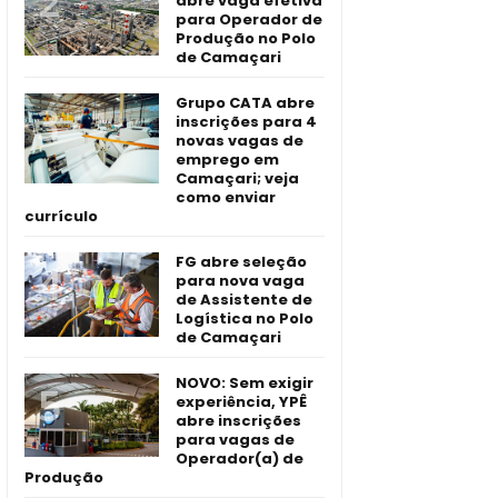
abre vaga efetiva
para Operador de
Produção no Polo
de Camaçari
Grupo CATA abre
inscrições para 4
novas vagas de
emprego em
Camaçari; veja
como enviar
currículo
FG abre seleção
para nova vaga
de Assistente de
Logística no Polo
de Camaçari
NOVO: Sem exigir
experiência, YPÊ
abre inscrições
para vagas de
Operador(a) de
Produção