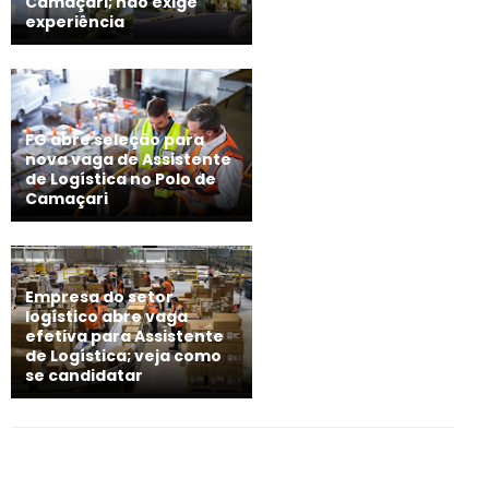
Camaçari; não exige
experiência
FG abre seleção para
nova vaga de Assistente
de Logística no Polo de
Camaçari
Empresa do setor
logístico abre vaga
efetiva para Assistente
de Logística; veja como
se candidatar