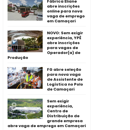
Fábrica Eliane
abre inscrições
online para nova
vaga de emprego
em Camaçari
NOVO: Sem exigir
experiência, YPÊ
abre inscrições
para vagas de
Operador(a) de
Produção
FG abre seleção
para nova vaga
de Assistente de
Logística no Polo
de Camaçari
Sem exigir
experiência,
Centro de
Distribuição de
grande empresa
abre vaga de emprego em Camaçari