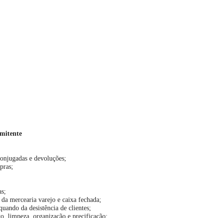
rmitente
conjugadas e devoluções;
pras;
as;
 da mercearia varejo e caixa fechada;
uando da desistência de clientes;
to, limpeza, organização e precificação;