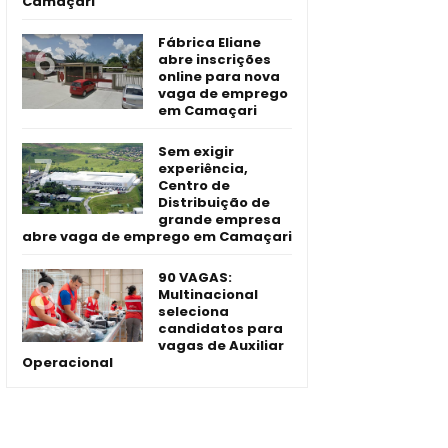
Camaçari
Fábrica Eliane
abre inscrições
online para nova
vaga de emprego
em Camaçari
Sem exigir
experiência,
Centro de
Distribuição de
grande empresa
abre vaga de emprego em Camaçari
90 VAGAS:
Multinacional
seleciona
candidatos para
vagas de Auxiliar
Operacional