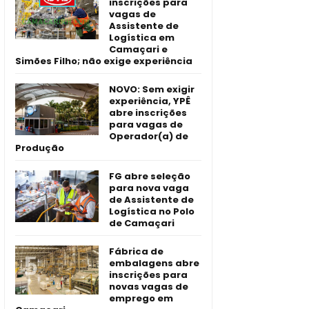
inscrições para
vagas de
Assistente de
Logística em
Camaçari e
Simões Filho; não exige experiência
NOVO: Sem exigir
experiência, YPÊ
abre inscrições
para vagas de
Operador(a) de
Produção
FG abre seleção
para nova vaga
de Assistente de
Logística no Polo
de Camaçari
Fábrica de
embalagens abre
inscrições para
novas vagas de
emprego em