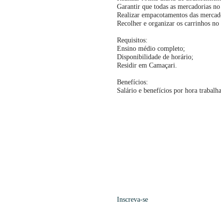
Garantir que todas as mercadorias n
Realizar empacotamentos das mercador
Recolher e organizar os carrinhos no
Requisitos:
Ensino médio completo;
Disponibilidade de horário;
Residir em Camaçari.
Benefícios:
Salário e benefícios por hora trabalh
Inscreva-se