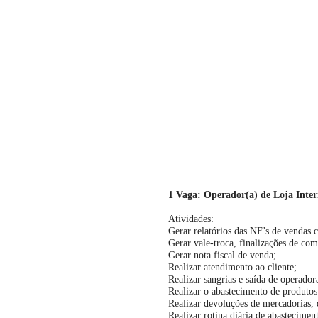
1 Vaga: Operador(a) de Loja Inte
Atividades:
Gerar relatórios das NF’s de vendas 
Gerar vale-troca, finalizações de com
Gerar nota fiscal de venda;
Realizar atendimento ao cliente;
Realizar sangrias e saída de operador
Realizar o abastecimento de produtos
Realizar devoluções de mercadorias, q
Realizar rotina diária de abastecimen