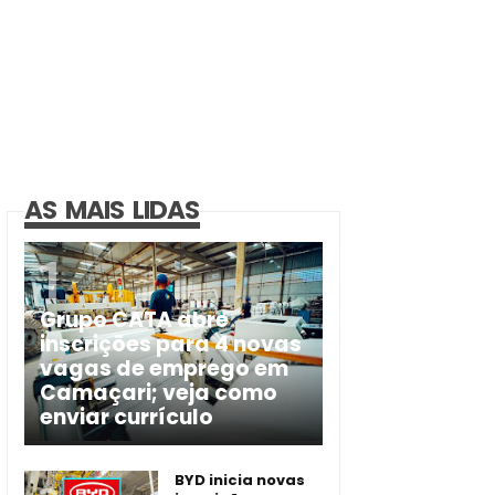
AS MAIS LIDAS
Grupo CATA abre
inscrições para 4 novas
vagas de emprego em
Camaçari; veja como
enviar currículo
BYD inicia novas