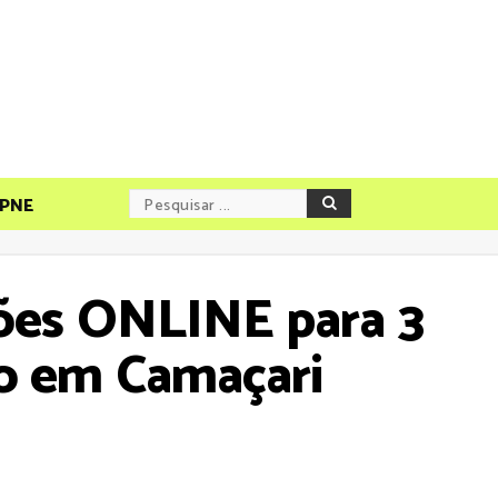
PNE
ções ONLINE para 3
o em Camaçari