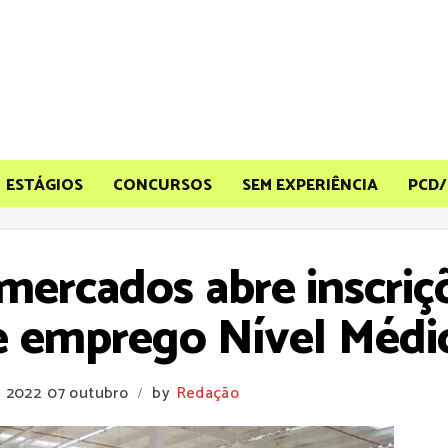
ESTÁGIOS
CONCURSOS
SEM EXPERIÊNCIA
PCD/
mercados abre inscri
e emprego Nível Médi
e 2022
07 outubro
by
Redação
/