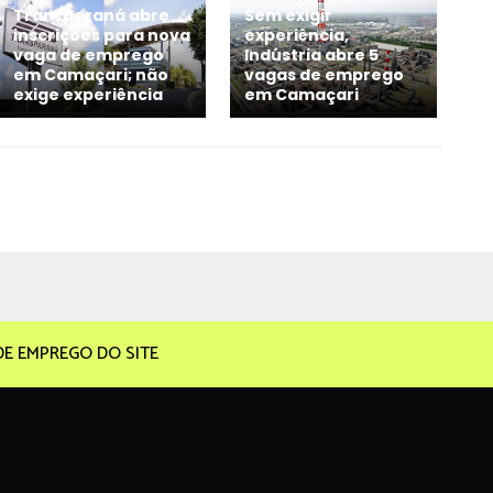
Transparaná abre
Sem exigir
inscrições para nova
experiência,
vaga de emprego
Indústria abre 5
em Camaçari; não
vagas de emprego
exige experiência
em Camaçari
DE EMPREGO DO SITE