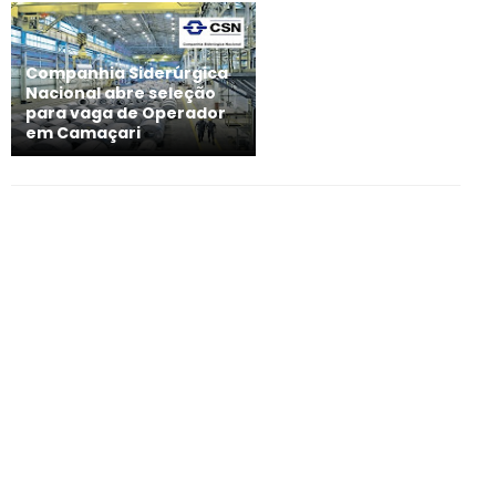
Companhia Siderúrgica
Nacional abre seleção
para vaga de Operador
em Camaçari