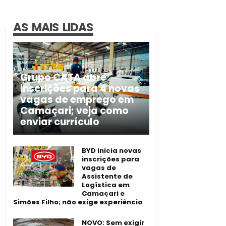
AS MAIS LIDAS
Grupo CATA abre
inscrições para 4 novas
vagas de emprego em
Camaçari; veja como
enviar currículo
BYD inicia novas
inscrições para
vagas de
Assistente de
Logística em
Camaçari e
Simões Filho; não exige experiência
NOVO: Sem exigir