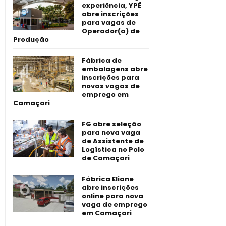
experiência, YPÊ
abre inscrições
para vagas de
Operador(a) de
Produção
Fábrica de
embalagens abre
inscrições para
novas vagas de
emprego em
Camaçari
FG abre seleção
para nova vaga
de Assistente de
Logística no Polo
de Camaçari
Fábrica Eliane
abre inscrições
online para nova
vaga de emprego
em Camaçari