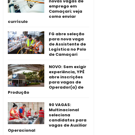
novas vagas de
emprego em
Camaçari; veja
como enviar
currículo
FG abre seleção
para nova vaga
de Assistente de
Logística no Polo
de Camaçari
NOVO: Sem exigir
experiência, YPÊ
abre inscrições
para vagas de
Operador(a) de
Produção
90 VAGAS:
Multinacional
seleciona
candidatos para
vagas de Auxiliar
Operacional