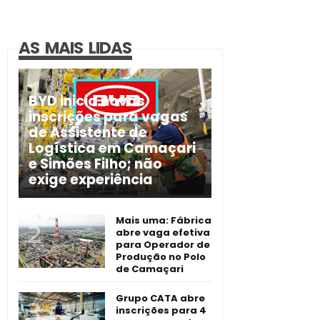
AS MAIS LIDAS
BYD inicia novas
inscrições para vagas
de Assistente de
Logística em Camaçari
e Simões Filho; não
exige experiência
Mais uma: Fábrica
abre vaga efetiva
para Operador de
Produção no Polo
de Camaçari
Grupo CATA abre
inscrições para 4