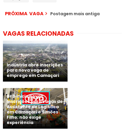
PRÓXIMA VAGA
Postagem mais antiga
VAGAS RELACIONADAS
Indústria abre inscrições
para nova vaga de
emprego em Camaçari
BYD inicia novas
inscrições para vagas de
Assistente de Logística
em Camaçari e Simões
Filho; não exige
experiência