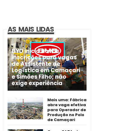
AS MAIS LIDAS
BYD inicia novas
inscrições para vagas
de Assistente de
Logística em Camaçari
e Simões Filho; não
exige experiência
Mais uma: Fábrica
abre vaga efetiva
para Operador de
Produção no Polo
de Camaçari