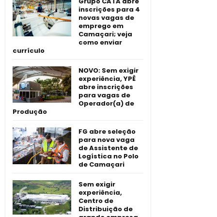
Grupo CATA abre
inscrições para 4
novas vagas de
emprego em
Camaçari; veja
como enviar
currículo
NOVO: Sem exigir
experiência, YPÊ
abre inscrições
para vagas de
Operador(a) de
Produção
FG abre seleção
para nova vaga
de Assistente de
Logística no Polo
de Camaçari
Sem exigir
experiência,
Centro de
Distribuição de