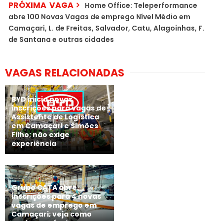
PRÓXIMA VAGA
Home Office: Teleperformance
abre 100 Novas Vagas de emprego Nível Médio em
Camaçari, L. de Freitas, Salvador, Catu, Alagoinhas, F.
de Santana e outras cidades
VAGAS RELACIONADAS
BYD inicia novas
inscrições para vagas de
Assistente de Logística
em Camaçari e Simões
Filho; não exige
experiência
Grupo CATA abre
inscrições para 4 novas
vagas de emprego em
Camaçari; veja como