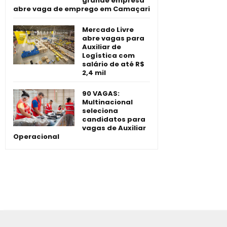
grande empresa
abre vaga de emprego em Camaçari
Mercado Livre
abre vagas para
Auxiliar de
Logística com
salário de até R$
2,4 mil
90 VAGAS:
Multinacional
seleciona
candidatos para
vagas de Auxiliar
Operacional