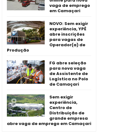
online para nova
vaga de emprego
em Camaçari
NOVO: Sem exigir
experiência, YPÊ
abre inscrições
para vagas de
Operador(a) de
Produção
FG abre seleção
para nova vaga
de Assistente de
Logística no Polo
de Camaçari
Sem exigir
experiência,
Centro de
Distribuição de
grande empresa
abre vaga de emprego em Camaçari