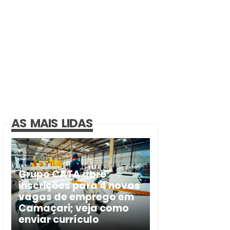
AS MAIS LIDAS
Grupo CATA abre
inscrições para 4 novas
vagas de emprego em
Camaçari; veja como
enviar currículo