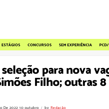
ESTÁGIOS
CONCURSOS
SEM EXPERIÊNCIA
PCD/
seleção para nova vag
imões Filho; outras 
ro De 2022
10 outubro
by
Redação
/