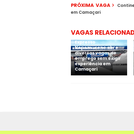
PRÓXIMA VAGA
Contine
em Camaçari
VAGAS RELACIONA
Expresso
Nepomuceno abre
diversas vagas de
emprego sem exigir
experiência em
Camaçari