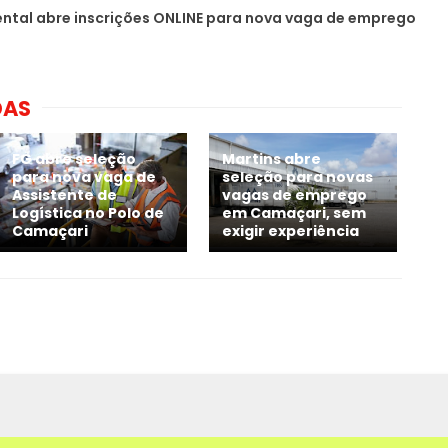
ntal abre inscrições ONLINE para nova vaga de emprego
DAS
FG abre seleção
Martins abre
para nova vaga de
seleção para novas
Assistente de
vagas de emprego
Logística no Polo de
em Camaçari, sem
Camaçari
exigir experiência