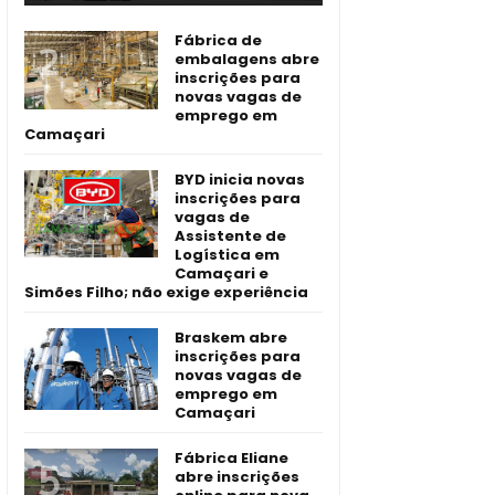
Fábrica de
embalagens abre
inscrições para
novas vagas de
emprego em
Camaçari
BYD inicia novas
inscrições para
vagas de
Assistente de
Logística em
Camaçari e
Simões Filho; não exige experiência
Braskem abre
inscrições para
novas vagas de
emprego em
Camaçari
Fábrica Eliane
abre inscrições