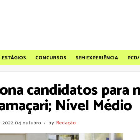
ESTÁGIOS
CONCURSOS
SEM EXPERIÊNCIA
PCD/
ona candidatos para 
maçari; Nível Médio
e 2022
04 outubro
by
Redação
/