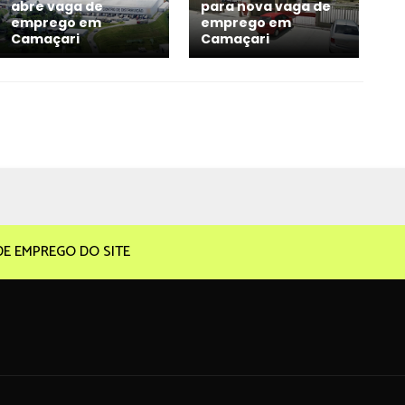
abre vaga de
para nova vaga de
emprego em
emprego em
Camaçari
Camaçari
DE EMPREGO DO SITE