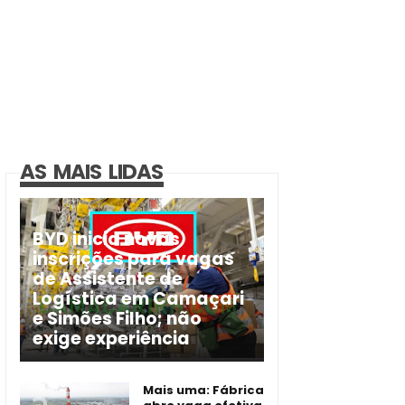
AS MAIS LIDAS
BYD inicia novas
inscrições para vagas
de Assistente de
Logística em Camaçari
e Simões Filho; não
exige experiência
Mais uma: Fábrica