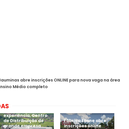
auminas abre inscrições ONLINE para nova vaga na área
Ensino Médio completo
DAS
Sem exigir
experiência, Centro
de Distribuição de
Fábrica Eliane abre
grande empresa
inscrições online