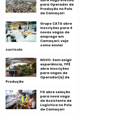
abre vaga efetiva
para Operador de
Produção no Polo
de Camaçari
Grupo CATA abre
inscrições para 4
novas vagas de
emprego em
Camaçari; veja
como enviar
currículo
NOVO: Sem exigir
experiência, YPÊ
abre inscrições
para vagas de
Operador(a) de
Produção
FG abre seleção
para nova vaga
de Assistente de
Logística no Polo
de Camaçari