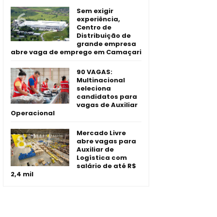
Sem exigir
experiência,
Centro de
Distribuição de
grande empresa
abre vaga de emprego em Camaçari
90 VAGAS:
Multinacional
seleciona
candidatos para
vagas de Auxiliar
Operacional
Mercado Livre
abre vagas para
Auxiliar de
Logística com
salário de até R$
2,4 mil