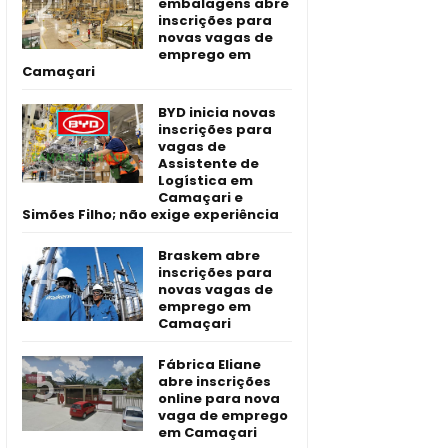
embalagens abre
inscrições para
novas vagas de
emprego em
Camaçari
BYD inicia novas
inscrições para
vagas de
Assistente de
Logística em
Camaçari e
Simões Filho; não exige experiência
Braskem abre
inscrições para
novas vagas de
emprego em
Camaçari
Fábrica Eliane
abre inscrições
online para nova
vaga de emprego
em Camaçari