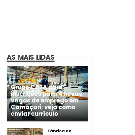
AS MAIS LIDAS
Grupo CATA abre
inscrições para 4 novas
vagas de emprego em
Camaçari; veja como
enviar currículo
Fábrica de