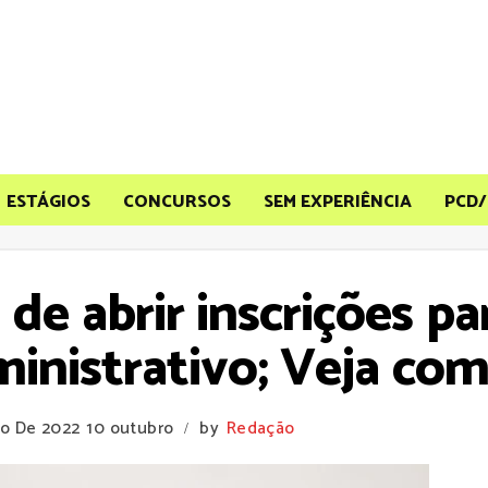
ESTÁGIOS
CONCURSOS
SEM EXPERIÊNCIA
PCD/
de abrir inscrições p
inistrativo; Veja com
ro De 2022
10 outubro
by
Redação
/