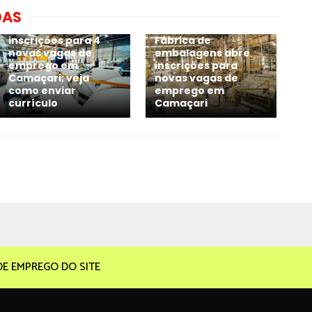
DAS
Grupo CATA abre
inscrições para 4
Fábrica de
novas vagas de
embalagens abre
emprego em
inscrições para
Camaçari; veja
novas vagas de
como enviar
emprego em
currículo
Camaçari
DE EMPREGO DO SITE