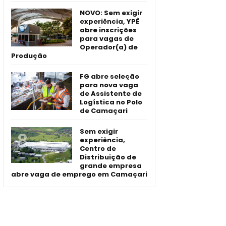
NOVO: Sem exigir
experiência, YPÊ
abre inscrições
para vagas de
Operador(a) de
Produção
FG abre seleção
para nova vaga
de Assistente de
Logística no Polo
de Camaçari
Sem exigir
experiência,
Centro de
Distribuição de
grande empresa
abre vaga de emprego em Camaçari