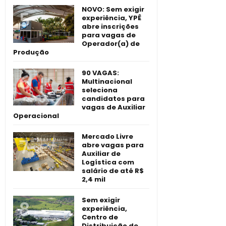
NOVO: Sem exigir
experiência, YPÊ
abre inscrições
para vagas de
Operador(a) de
Produção
90 VAGAS:
Multinacional
seleciona
candidatos para
vagas de Auxiliar
Operacional
Mercado Livre
abre vagas para
Auxiliar de
Logística com
salário de até R$
2,4 mil
Sem exigir
experiência,
Centro de
Distribuição de