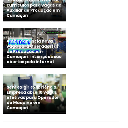
5 VAGAS: Fábrica recebe
currículos para vagas de
Auxiliar de Produção em
Camaçari
Ambev anuncia nova
vaga para Operador(a)
de Produção em
Camaçari; inscrições são
abertas pela internet
Sem exigir experiência,
Empresa abre 10 vagas
efetivas para Operador
de Máquina em
Camaçari