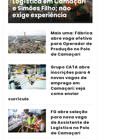
Logística em Camaçari
e Simões Filho; não
exige experiência
Mais uma: Fábrica
abre vaga efetiva
para Operador de
Produção no Polo
de Camaçari
Grupo CATA abre
inscrições para 4
novas vagas de
emprego em
Camaçari; veja
como enviar
currículo
FG abre seleção
para nova vaga
de Assistente de
Logística no Polo
de Camaçari