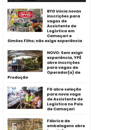
BYD inicia novas
inscrições para
vagas de
Assistente de
Logística em
Camaçari e
Simões Filho; não exige experiência
NOVO: Sem exigir
experiência, YPÊ
abre inscrições
para vagas de
Operador(a) de
Produção
FG abre seleção
para nova vaga
de Assistente de
Logística no Polo
de Camaçari
Fábrica de
embalagens abre