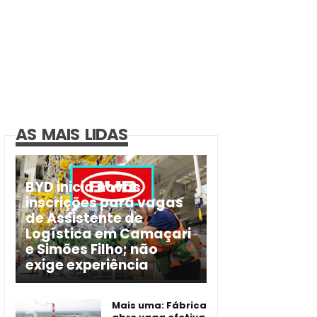
AS MAIS LIDAS
BYD inicia novas
inscrições para vagas
de Assistente de
Logística em Camaçari
e Simões Filho; não
exige experiência
Mais uma: Fábrica