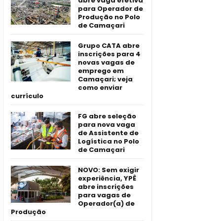
abre vaga efetiva
para Operador de
Produção no Polo
de Camaçari
Grupo CATA abre
inscrições para 4
novas vagas de
emprego em
Camaçari; veja
como enviar
currículo
FG abre seleção
para nova vaga
de Assistente de
Logística no Polo
de Camaçari
NOVO: Sem exigir
experiência, YPÊ
abre inscrições
para vagas de
Operador(a) de
Produção