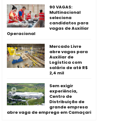
90 VAGAS:
Multinacional
seleciona
candidatos para
vagas de Auxiliar
Operacional
Mercado Livre
abre vagas para
Auxiliar de
Logística com
salário de até R$
2,4 mil
Sem exigir
experiência,
Centro de
Distribuição de
grande empresa
abre vaga de emprego em Camaçari