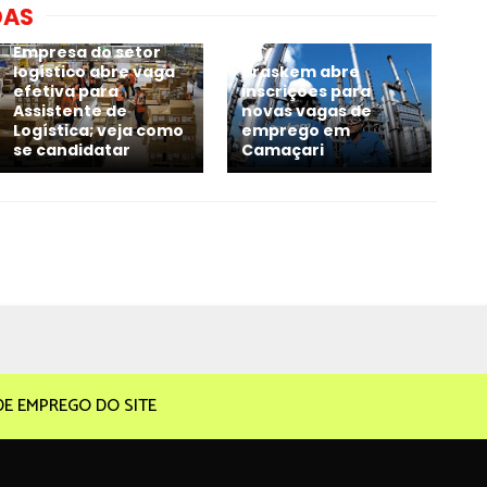
DAS
Empresa do setor
logístico abre vaga
Braskem abre
efetiva para
inscrições para
Assistente de
novas vagas de
Logística; veja como
emprego em
se candidatar
Camaçari
DE EMPREGO DO SITE