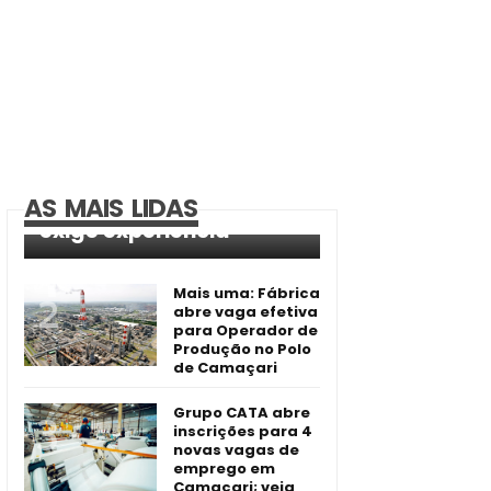
BYD inicia novas
inscrições para vagas
de Assistente de
Logística em Camaçari
AS MAIS LIDAS
e Simões Filho; não
exige experiência
Mais uma: Fábrica
abre vaga efetiva
para Operador de
Produção no Polo
de Camaçari
Grupo CATA abre
inscrições para 4
novas vagas de
emprego em
Camaçari; veja