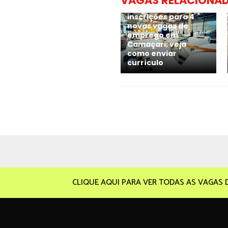
VAGAS RELACIONA
Grupo CATA abre
inscrições para 4
novas vagas de
emprego em
Camaçari; veja
como enviar
currículo
CLIQUE AQUI PARA VER TODAS AS VAGAS 