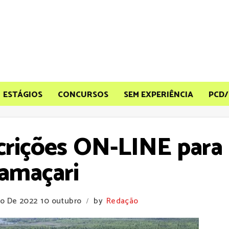
ESTÁGIOS
CONCURSOS
SEM EXPERIÊNCIA
PCD/
scrições ON-LINE para
amaçari
ro De 2022
10 outubro
by
Redação
/