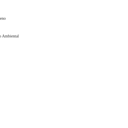
leno
o Ambiental