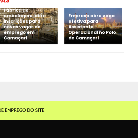
DAS
Fábrica de
embalagens abre
Empresa abre vaga
inscrições para
efetiva para
novas vagas de
Assistente
emprego em
Operacional no Polo
Camaçari
de Camaçari
DE EMPREGO DO SITE