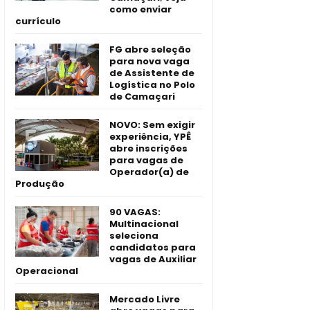
como enviar
currículo
FG abre seleção
para nova vaga
de Assistente de
Logística no Polo
de Camaçari
NOVO: Sem exigir
experiência, YPÊ
abre inscrições
para vagas de
Operador(a) de
Produção
90 VAGAS:
Multinacional
seleciona
candidatos para
vagas de Auxiliar
Operacional
Mercado Livre