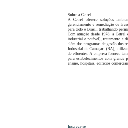
Sobre a Cetrel:
A Cetrel oferece soluções ambien
gerenciamento e remediação de área
para todo o Brasil, trabalhando perma
Com atuação desde 1978, a Cetrel é 
industrial e potável), tratamento e d
além dos programas de gestão dos re
Industrial de Camaçari (BA), utiliz
de efluentes. A empresa fornece tam
para estabelecimentos com grande po
ensino, hospitais, edifícios comerciai
Inscreva-se