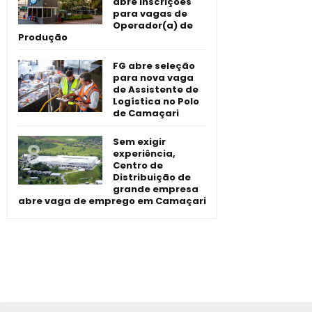
abre inscrições
para vagas de
Operador(a) de
Produção
FG abre seleção
para nova vaga
de Assistente de
Logística no Polo
de Camaçari
Sem exigir
experiência,
Centro de
Distribuição de
grande empresa
abre vaga de emprego em Camaçari