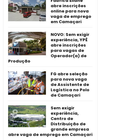
Fábrica Eliane
abre inscrições
online para nova
vaga de emprego
em Camaçari
NOVO: Sem exigir
experiência, YPÊ
abre inscrições
para vagas de
Operador(a) de
Produção
FG abre seleção
para nova vaga
de Assistente de
Logística no Polo
de Camaçari
Sem exigir
experiência,
Centro de
Distribuição de
grande empresa
abre vaga de emprego em Camaçari