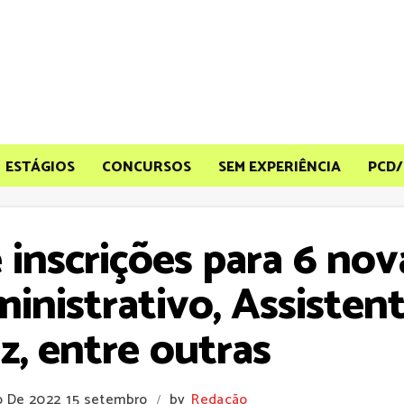
ESTÁGIOS
CONCURSOS
SEM EXPERIÊNCIA
PCD/
 inscrições para 6 nov
inistrativo, Assiste
, entre outras
o De 2022
15 setembro
by
Redação
/