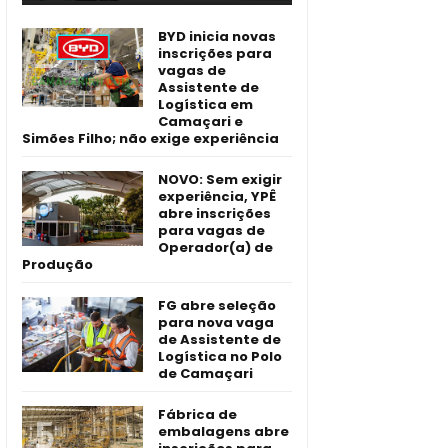
BYD inicia novas
inscrições para
vagas de
Assistente de
Logística em
Camaçari e
Simões Filho; não exige experiência
NOVO: Sem exigir
experiência, YPÊ
abre inscrições
para vagas de
Operador(a) de
Produção
FG abre seleção
para nova vaga
de Assistente de
Logística no Polo
de Camaçari
Fábrica de
embalagens abre