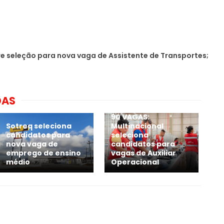
e seleção para nova vaga de Assistente de Transportes;
DAS
90 VAGAS:
Sotreq seleciona
Multinacional
candidatos para
seleciona
nova vaga de
candidatos para
emprego de ensino
vagas de Auxiliar
médio
Operacional