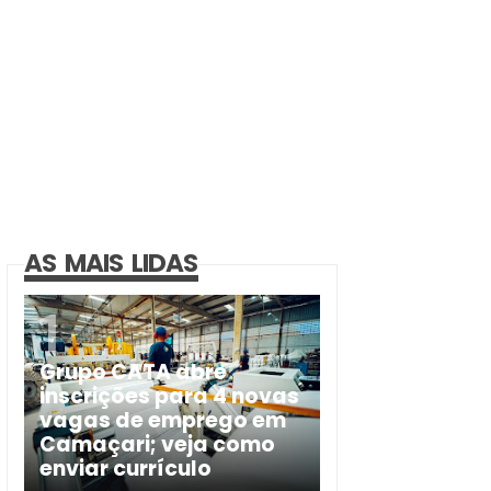
AS MAIS LIDAS
Grupo CATA abre
inscrições para 4 novas
vagas de emprego em
Camaçari; veja como
enviar currículo