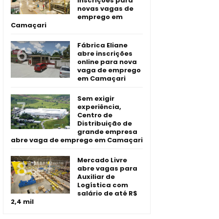
inscrições para
novas vagas de
emprego em
Camaçari
Fábrica Eliane
abre inscrições
online para nova
vaga de emprego
em Camaçari
Sem exigir
experiência,
Centro de
Distribuição de
grande empresa
abre vaga de emprego em Camaçari
Mercado Livre
abre vagas para
Auxiliar de
Logística com
salário de até R$
2,4 mil