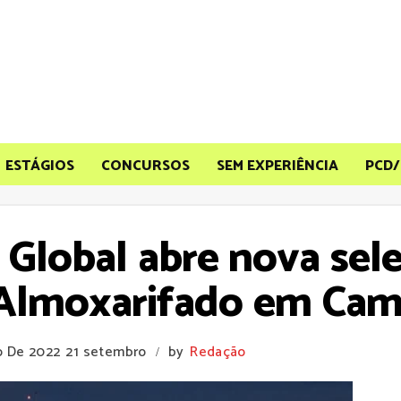
ESTÁGIOS
CONCURSOS
SEM EXPERIÊNCIA
PCD/
r Global abre nova sel
 Almoxarifado em Cam
o De 2022
21 setembro
by
Redação
/