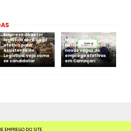
DAS
Empresa do setor
logístico abre vaga
NOVO: Grupo
efetiva para
Boticário anuncia
Assistente de
novas vagas de
Logística; veja como
emprego efetivas
se candidatar
em Camaçari
DE EMPREGO DO SITE