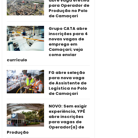
abre vaga efetiva
para Operador de
Produção no Polo
de Camaçari
Grupo CATA abre
inscrições para 4
novas vagas de
emprego em
Camaçari; veja
como enviar
currículo
FG abre seleção
para nova vaga
de Assistente de
Logística no Polo
de Camaçari
NOVO: Sem exigir
experiência, YPÊ
abre inscrições
para vagas de
Operador(a) de
Produção