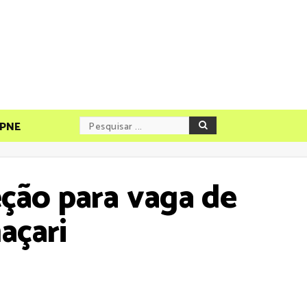
PNE
eção para vaga de
açari