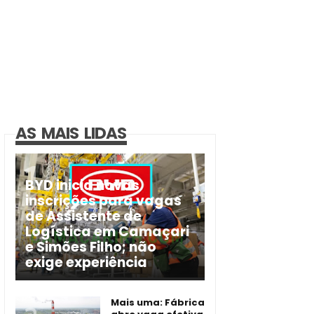
AS MAIS LIDAS
BYD inicia novas
inscrições para vagas
de Assistente de
Logística em Camaçari
e Simões Filho; não
exige experiência
Mais uma: Fábrica