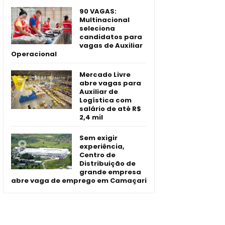
90 VAGAS:
Multinacional
seleciona
candidatos para
vagas de Auxiliar
Operacional
Mercado Livre
abre vagas para
Auxiliar de
Logística com
salário de até R$
2,4 mil
Sem exigir
experiência,
Centro de
Distribuição de
grande empresa
abre vaga de emprego em Camaçari