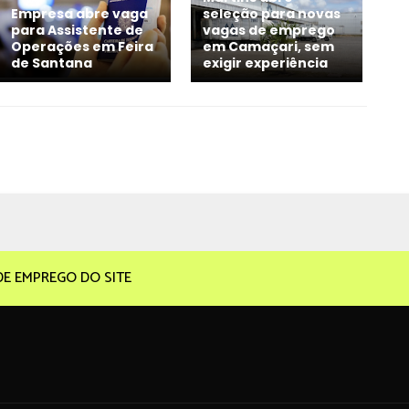
Empresa abre vaga
seleção para novas
para Assistente de
vagas de emprego
Operações em Feira
em Camaçari, sem
de Santana
exigir experiência
DE EMPREGO DO SITE