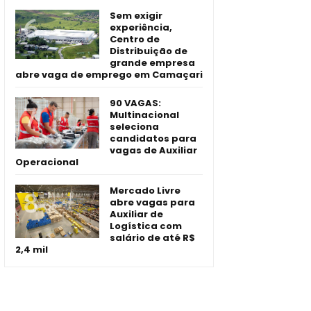
Sem exigir
experiência,
Centro de
Distribuição de
grande empresa
abre vaga de emprego em Camaçari
90 VAGAS:
Multinacional
seleciona
candidatos para
vagas de Auxiliar
Operacional
Mercado Livre
abre vagas para
Auxiliar de
Logística com
salário de até R$
2,4 mil