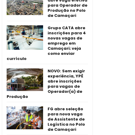
abre vaga efetiva
para Operador de
Produção no Polo
de Camaçari
Grupo CATA abre
inscrições para 4
novas vagas de
emprego em
Camaçari; veja
como enviar
currículo
NOVO: Sem exigir
experiência, YPÊ
abre inscrições
para vagas de
Operador(a) de
Produção
FG abre seleção
para nova vaga
de Assistente de
Logística no Polo
de Camaçari