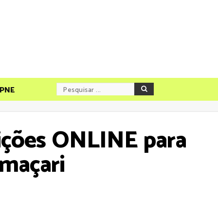
PNE
crições ONLINE para
maçari