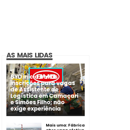
AS MAIS LIDAS
BYD inicia novas
inscrições para vagas
de Assistente de
Logística em Camaçari
e Simões Filho; não
exige experiência
Mais uma: Fábrica