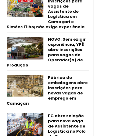
inscrições para
vagas de
Assistente de
Logística em
Camaçari e
Simões Filho; não exige experiência
NOVO: Sem exigir
experiência, YPÊ
abre inscrições
para vagas de
Operador(a) de
Produção
Fábrica de
embalagens abre
inscrições para
novas vagas de
emprego em
Camaçari
FG abre seleção
para nova vaga
de Assistente de
Logística no Polo