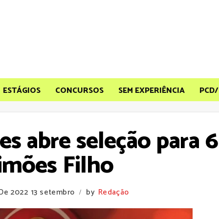
ESTÁGIOS
CONCURSOS
SEM EXPERIÊNCIA
PCD/
s abre seleção para 6
mões Filho
 De 2022
13 setembro
by
Redação
/