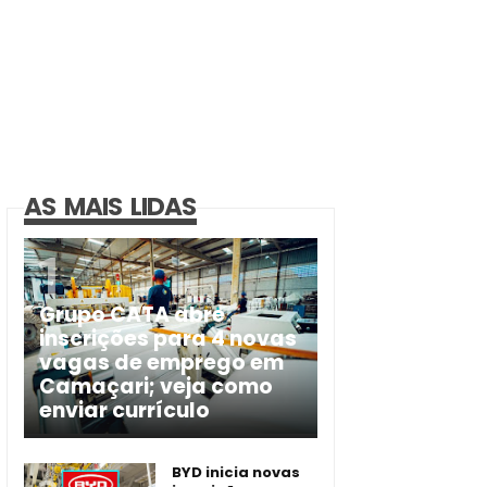
AS MAIS LIDAS
Grupo CATA abre
inscrições para 4 novas
vagas de emprego em
Camaçari; veja como
enviar currículo
BYD inicia novas