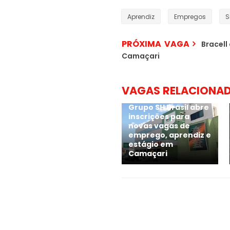
Aprendiz
Empregos
S
PRÓXIMA VAGA
Bracell
Camaçari
VAGAS RELACIONA
Grupo SH Brasil abre
inscrições para
novas vagas de
emprego, aprendiz e
estágio em
Camaçari