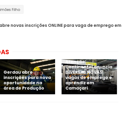
imões Filho
 abre novas inscrições ONLINE para vaga de emprego em
DAS
Atenção:
Continental anuncia
Gerdau abre
DIVERSAS NOVAS
inscrições para nova
vagas de emprego e
oportunidade na
aprendiz em
área de Produção
Camaçari