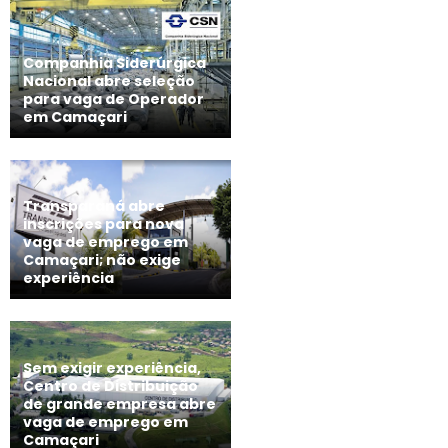
Companhia Siderúrgica
Nacional abre seleção
para vaga de Operador
em Camaçari
Transparaná abre
inscrições para nova
vaga de emprego em
Camaçari; não exige
experiência
Sem exigir experiência,
Centro de Distribuição
de grande empresa abre
vaga de emprego em
Camaçari