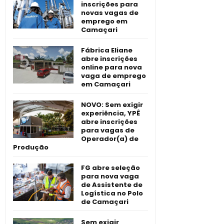
inscrições para
novas vagas de
emprego em
Camaçari
Fábrica Eliane
abre inscrições
online para nova
vaga de emprego
em Camaçari
NOVO: Sem exigir
experiência, YPÊ
abre inscrições
para vagas de
Operador(a) de
Produção
FG abre seleção
para nova vaga
de Assistente de
Logística no Polo
de Camaçari
Sem exigir