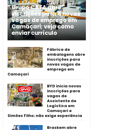
Grupo CATA abre
inscrições para 4 novas
vagas de emprego em
Camaçari; veja como
enviar currículo
Fábrica de
embalagens abre
inscrições para
novas vagas de
emprego em
Camaçari
BYD inicia novas
inscrições para
vagas de
Assistente de
Logística em
Camaçari e
Simões Filho; não exige experiência
Braskem abre