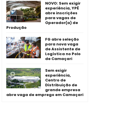
NOVO: Sem exigir
experiência, YPÊ
abre inscrições
para vagas de
Operador(a) de
Produção
FG abre seleção
para nova vaga
de Assistente de
Logística no Polo
de Camaçari
Sem exigir
experiência,
Centro de
Distribuição de
grande empresa
abre vaga de emprego em Camaçari