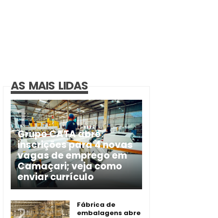
AS MAIS LIDAS
Grupo CATA abre
inscrições para 4 novas
vagas de emprego em
Camaçari; veja como
enviar currículo
Fábrica de
embalagens abre