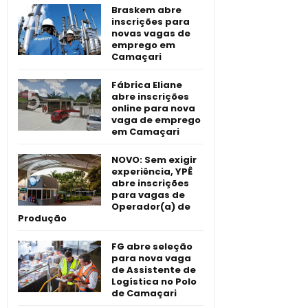
Braskem abre
inscrições para
novas vagas de
emprego em
Camaçari
Fábrica Eliane
abre inscrições
online para nova
vaga de emprego
em Camaçari
NOVO: Sem exigir
experiência, YPÊ
abre inscrições
para vagas de
Operador(a) de
Produção
FG abre seleção
para nova vaga
de Assistente de
Logística no Polo
de Camaçari