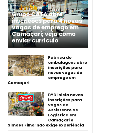
Grupo CATA abre
inscrições para 4 novas
vagas de emprego em
Camaçari; veja como
enviar currículo
Fábrica de
embalagens abre
inscrições para
novas vagas de
emprego em
Camaçari
BYD inicia novas
inscrições para
vagas de
Assistente de
Logística em
Camaçari e
Simões Filho; não exige experiência