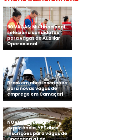
90 VAGAS: Multinacional
seleciona candidatos
para vagas de Auxiliar
Operacional
Braskem abre inscrições
para novas vagas de
emprego em Camaçari
NOVO: Sem exigir
experiência, YPÊ abre
inscrições para vagas de
Operador(a) de