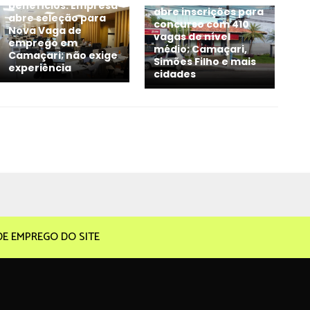
benefícios: Empresa
abre inscrições para
abre seleção para
concurso com 410
Nova Vaga de
vagas de nível
emprego em
médio; Camaçari,
Camaçari; não exige
Simões Filho e mais
experiência
cidades
DE EMPREGO DO SITE