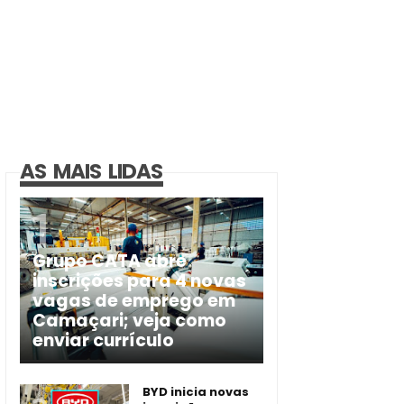
AS MAIS LIDAS
Grupo CATA abre
inscrições para 4 novas
vagas de emprego em
Camaçari; veja como
enviar currículo
BYD inicia novas