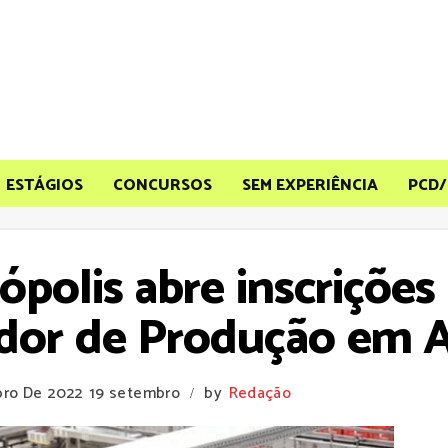
ESTÁGIOS
CONCURSOS
SEM EXPERIÊNCIA
PCD/
rópolis abre inscriçõ
dor de Produção em 
bro De 2022
19 setembro
by
Redação
/