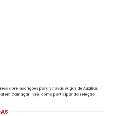
ress abre inscrições para 3 novas vagas de Auxiliar,
nal em Camaçari; veja como participar da seleção
DAS
Salário até R$ 3,7 mil:
R$ 2.018,00 +
Banco do Nordeste