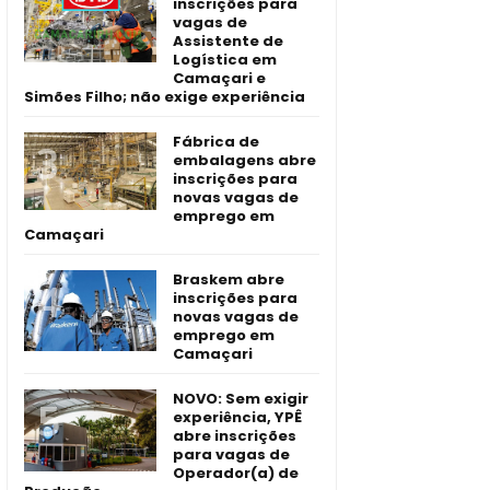
inscrições para
vagas de
Assistente de
Logística em
Camaçari e
Simões Filho; não exige experiência
Fábrica de
embalagens abre
inscrições para
novas vagas de
emprego em
Camaçari
Braskem abre
inscrições para
novas vagas de
emprego em
Camaçari
NOVO: Sem exigir
experiência, YPÊ
abre inscrições
para vagas de
Operador(a) de