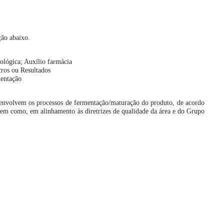
ão abaixo.
tológica; Auxílio farmácia
cros ou Resultados
mentação
e envolvem os processos de fermentação/maturação do produto, de acordo
bem como, em alinhamento às diretrizes de qualidade da área e do Grupo