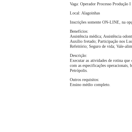
Vaga: Operador Processo Produção I
Local: Alagoinhas
Inscrições somente ON-LINE, na opç
Benefícios:
Assistência médica; Assistência odon
Auxílio fretado; Participação nos Lu
Refeitório; Seguro de vida; Vale-ali
Descrição:
Executar as atividades de rotina qu
com as especificações operacionais, 
Petrópolis.
Outros requisitos:
Ensino médio completo.