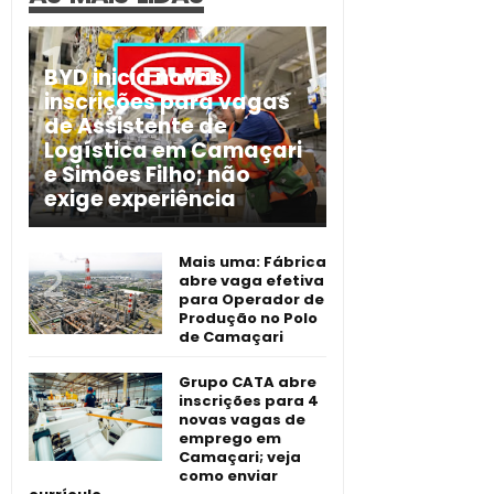
BYD inicia novas
inscrições para vagas
de Assistente de
Logística em Camaçari
e Simões Filho; não
exige experiência
Mais uma: Fábrica
abre vaga efetiva
para Operador de
Produção no Polo
de Camaçari
Grupo CATA abre
inscrições para 4
novas vagas de
emprego em
Camaçari; veja
como enviar