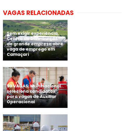
VAGAS RELACIONADAS
Sem exigir experiência,
Centro de Distribuição
de grande empresa abre
vaga de emprego em
Camaçari
90 VAGAS: Multinacional
seleciona candidatos
para vagas de Auxiliar
Operacional