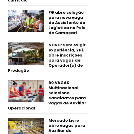
currículo
FG abre seleção
para nova vaga
de Assistente de
Logística no Polo
de Camaçari
NOVO: Sem exigir
experiência, YPÊ
abre inscrições
para vagas de
Operador(a) de
Produção
90 VAGAS:
Multinacional
seleciona
candidatos para
vagas de Auxiliar
Operacional
Mercado Livre
abre vagas para
Auxiliar de