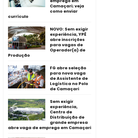
emprego em
Camaçari; veja
como enviar
currículo
NOVO: Sem exigir
experiência, YPÊ
abre inscrições
para vagas de
Operador(a) de
Produção
FG abre seleção
para nova vaga
de Assistente de
Logística no Polo
de Camaçari
Sem exigir
experiência,
Centro de
Distribuição de
grande empresa
abre vaga de emprego em Camaçari