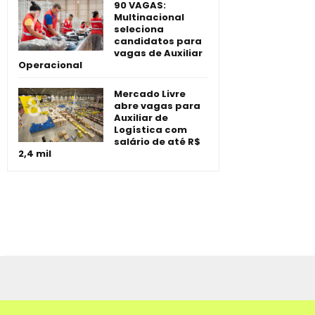
90 VAGAS:
Multinacional
seleciona
candidatos para
vagas de Auxiliar
Operacional
Mercado Livre
abre vagas para
Auxiliar de
Logística com
salário de até R$
2,4 mil