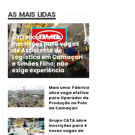
AS MAIS LIDAS
BYD inicia novas
inscrições para vagas
de Assistente de
Logística em Camaçari
e Simões Filho; não
exige experiência
Mais uma: Fábrica
abre vaga efetiva
para Operador de
Produção no Polo
de Camaçari
Grupo CATA abre
inscrições para 4
novas vagas de