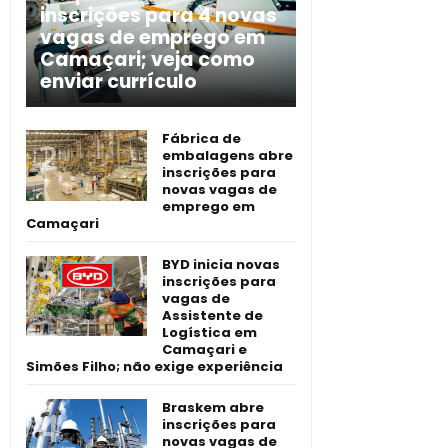
inscrições para 4 novas
vagas de emprego em
Camaçari; veja como
enviar currículo
Fábrica de
embalagens abre
inscrições para
novas vagas de
emprego em
Camaçari
BYD inicia novas
inscrições para
vagas de
Assistente de
Logística em
Camaçari e
Simões Filho; não exige experiência
Braskem abre
inscrições para
novas vagas de