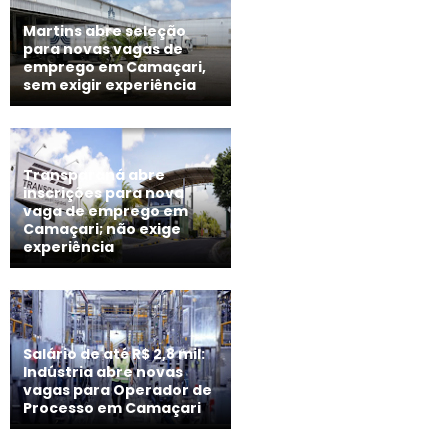
Martins abre seleção
para novas vagas de
emprego em Camaçari,
sem exigir experiência
Transparaná abre
inscrições para nova
vaga de emprego em
Camaçari; não exige
experiência
Salário de até R$ 2,8 mil:
Indústria abre novas
vagas para Operador de
Processo em Camaçari