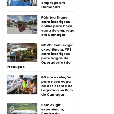
emprego em
Camaçari
Fábrica Eliane
abre inscrições
online para nova
vaga de emprego
em Camaçari
NOVO: Sem exigir
experiência, YPÊ
abre inscrições
para vagas de
Operador(a) de
Produção
FG abre seleção
para nova vaga
de Assistente de
Logística no Polo
de Camaçari
Sem exigir
experiência,
Centro de