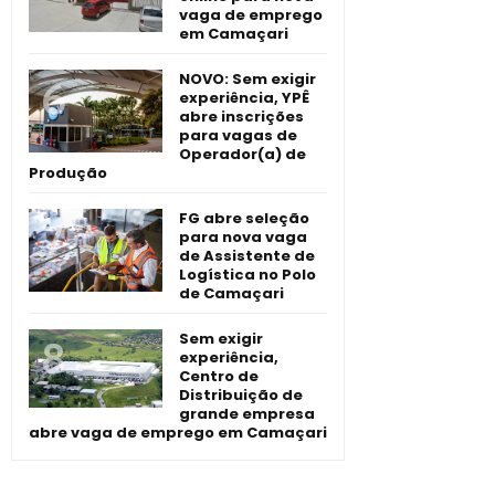
vaga de emprego
em Camaçari
NOVO: Sem exigir
experiência, YPÊ
abre inscrições
para vagas de
Operador(a) de
Produção
FG abre seleção
para nova vaga
de Assistente de
Logística no Polo
de Camaçari
Sem exigir
experiência,
Centro de
Distribuição de
grande empresa
abre vaga de emprego em Camaçari