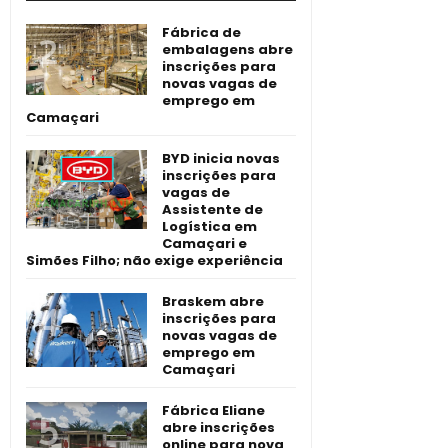
Fábrica de
embalagens abre
inscrições para
novas vagas de
emprego em
Camaçari
BYD inicia novas
inscrições para
vagas de
Assistente de
Logística em
Camaçari e
Simões Filho; não exige experiência
Braskem abre
inscrições para
novas vagas de
emprego em
Camaçari
Fábrica Eliane
abre inscrições
online para nova