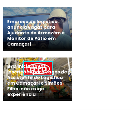
Empresa de logística
anuncia vagas para
Ajudante de Armazém e
Monitor de Pátio em
Camaçari
BYD inicia novas
inscrições para vagas de
Assistente de Logística
em Camaçari e Simões
Filho; não exige
experiência