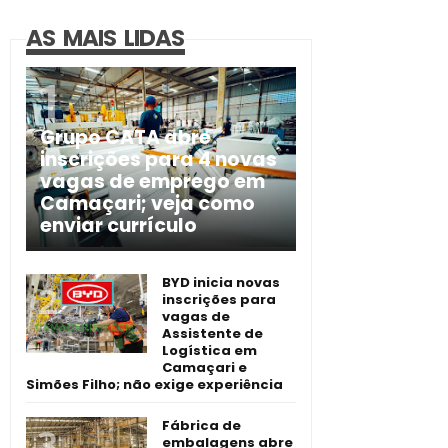
AS MAIS LIDAS
Grupo CATA abre
inscrições para 4 novas
vagas de emprego em
Camaçari; veja como
enviar currículo
BYD inicia novas
inscrições para
vagas de
Assistente de
Logística em
Camaçari e
Simões Filho; não exige experiência
Fábrica de
embalagens abre