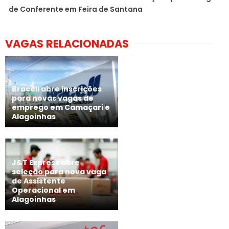
de Conferente em Feira de Santana
VAGAS RELACIONADAS
Bracell abre inscrições
para novas vagas de
emprego em Camaçari e
Alagoinhas
J&T Express abre
seleção para nova vaga
de Assistente
Operacional em
Alagoinhas