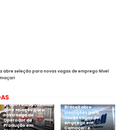
 abre seleção para novas vagas de emprego Nível
amaçari
DAS
Grupo Petropolís
Bracell abre
abre seleção para
inscrições para
nova vaga de
novas vagas de
Operador de
emprego em
Produção em
Camaçari e