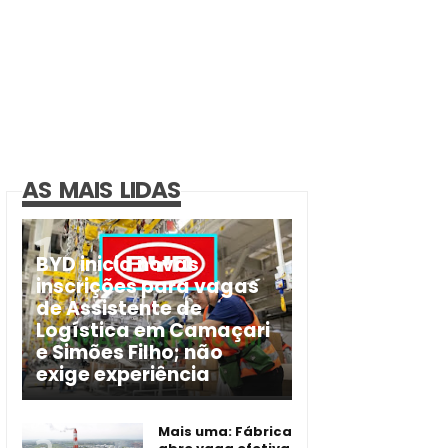
AS MAIS LIDAS
BYD inicia novas
inscrições para vagas
de Assistente de
Logística em Camaçari
e Simões Filho; não
exige experiência
Mais uma: Fábrica