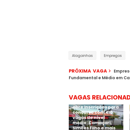
Alagoinhas
Empregos
PRÓXIMA VAGA
Empresa
Fundamental e Médio em C
VAGAS RELACIONA
Salário até R$ 3,7 mil:
Banco do Nordeste
abre inscrições para
concurso com 410
vagas de nível
médio; Camaçari,
Simões Filho e mais