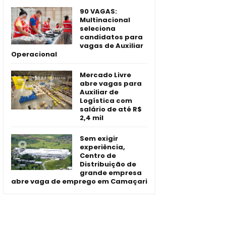
90 VAGAS:
Multinacional
seleciona
candidatos para
vagas de Auxiliar
Operacional
Mercado Livre
abre vagas para
Auxiliar de
Logística com
salário de até R$
2,4 mil
Sem exigir
experiência,
Centro de
Distribuição de
grande empresa
abre vaga de emprego em Camaçari