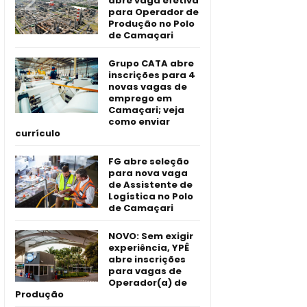
abre vaga efetiva
para Operador de
Produção no Polo
de Camaçari
Grupo CATA abre
inscrições para 4
novas vagas de
emprego em
Camaçari; veja
como enviar
currículo
FG abre seleção
para nova vaga
de Assistente de
Logística no Polo
de Camaçari
NOVO: Sem exigir
experiência, YPÊ
abre inscrições
para vagas de
Operador(a) de
Produção