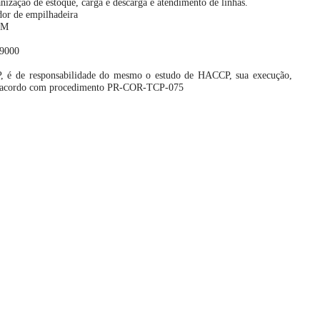
zação de estoque, carga e descarga e atendimento de linhas.
dor de empilhadeira
PM
 9000
 é de responsabilidade do mesmo o estudo de HACCP, sua execução,
de acordo com procedimento PR-COR-TCP-075