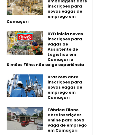
embalagens abre
inscrições para
novas vagas de
emprego em
Camaçari
BYD inicia novas
inscrições para
vagas de
Assistente de
Logística em
Camaçari e
Simões Filho; não exige experiência
Braskem abre
inscrições para
novas vagas de
emprego em
Camaçari
Fábrica Eliane
abre inscrições
online para nova
vaga de emprego
em Camaçari