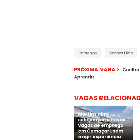
Empregos
Simões Filho
PRÓXIMA VAGA
Coelba 
Aprendiz
VAGAS RELACIONA
Martins abre
seleção para novas
vagas de emprego
em Camaçari, sem
exigir experiência