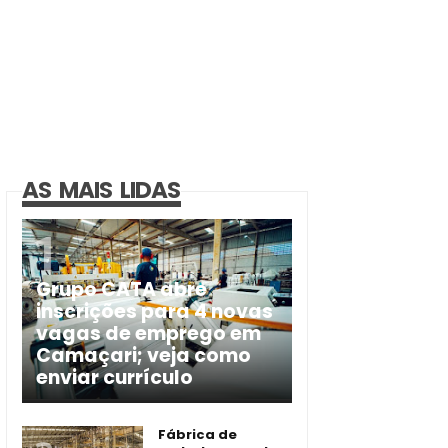
AS MAIS LIDAS
Grupo CATA abre
inscrições para 4 novas
vagas de emprego em
Camaçari; veja como
enviar currículo
Fábrica de