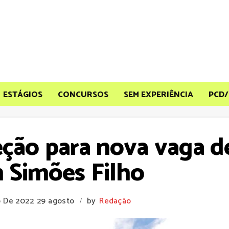
ESTÁGIOS
CONCURSOS
SEM EXPERIÊNCIA
PCD/
leção para nova vaga 
 Simões Filho
o De 2022
29 agosto
by
Redação
/