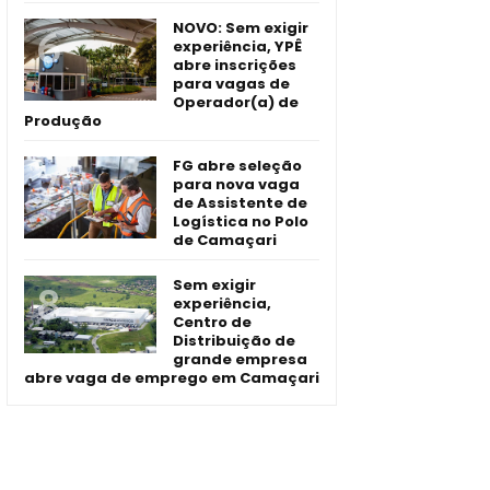
NOVO: Sem exigir
experiência, YPÊ
abre inscrições
para vagas de
Operador(a) de
Produção
FG abre seleção
para nova vaga
de Assistente de
Logística no Polo
de Camaçari
Sem exigir
experiência,
Centro de
Distribuição de
grande empresa
abre vaga de emprego em Camaçari