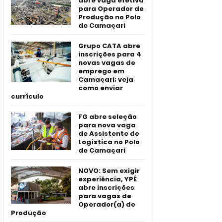
abre vaga efetiva
para Operador de
Produção no Polo
de Camaçari
Grupo CATA abre
inscrições para 4
novas vagas de
emprego em
Camaçari; veja
como enviar
currículo
FG abre seleção
para nova vaga
de Assistente de
Logística no Polo
de Camaçari
NOVO: Sem exigir
experiência, YPÊ
abre inscrições
para vagas de
Operador(a) de
Produção