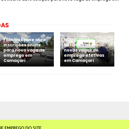
DAS
Fábrica Eliane abre
NOVO: Grupo
inscrições online
Boticário anuncia
para nova vaga de
novas vagas de
emprego em
emprego efetivas
Camaçari
em Camaçari
DE EMPREGO DO SITE