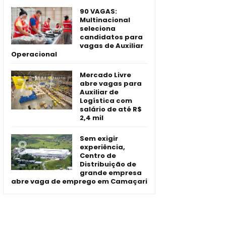
90 VAGAS:
Multinacional
seleciona
candidatos para
vagas de Auxiliar
Operacional
Mercado Livre
abre vagas para
Auxiliar de
Logística com
salário de até R$
2,4 mil
Sem exigir
experiência,
Centro de
Distribuição de
grande empresa
abre vaga de emprego em Camaçari