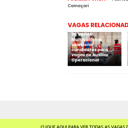
Camaçari
VAGAS RELACIONA
90 VAGAS:
Multinacional
seleciona
candidatos para
vagas de Auxiliar
Operacional
CLIQUE AQUI PARA VER TODAS AS VAGAS 