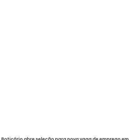
 Boticário abre seleção para nova vaga de emprego em