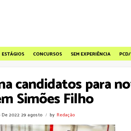
ESTÁGIOS
CONCURSOS
SEM EXPERIÊNCIA
PCD/
ona candidatos para no
em Simões Filho
o De 2022
29 agosto
by
Redação
/