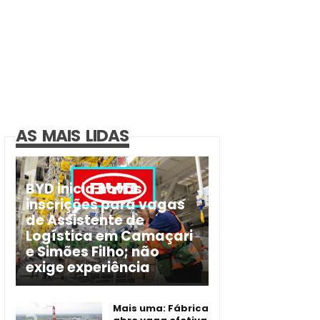
AS MAIS LIDAS
BYD inicia novas
inscrições para vagas
de Assistente de
Logística em Camaçari
e Simões Filho; não
exige experiência
Mais uma: Fábrica