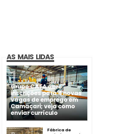
AS MAIS LIDAS
Grupo CATA abre
inscrições para 4 novas
vagas de emprego em
Camaçari; veja como
enviar currículo
Fábrica de