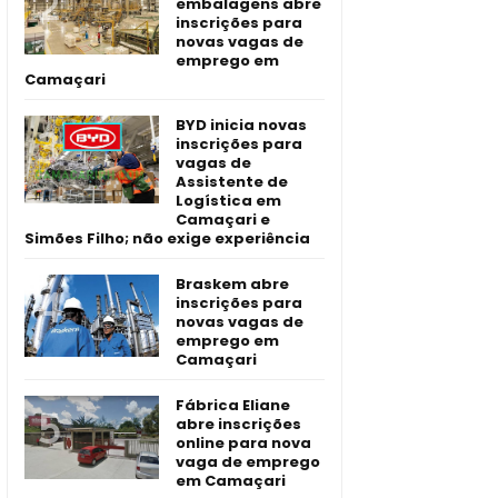
embalagens abre
inscrições para
novas vagas de
emprego em
Camaçari
BYD inicia novas
inscrições para
vagas de
Assistente de
Logística em
Camaçari e
Simões Filho; não exige experiência
Braskem abre
inscrições para
novas vagas de
emprego em
Camaçari
Fábrica Eliane
abre inscrições
online para nova
vaga de emprego
em Camaçari