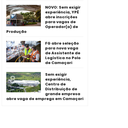
NOVO: Sem exigir
experiência, YPÊ
abre inscrições
para vagas de
Operador(a) de
Produção
FG abre seleção
para nova vaga
de Assistente de
Logística no Polo
de Camaçari
Sem exigir
experiência,
Centro de
Distribuição de
grande empresa
abre vaga de emprego em Camaçari