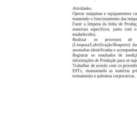
Atividades:
Operar máquinas e equipamentos cum
mantendo o funcionamento das máqui
Fazer a limpeza da linha de Produç
materiais específicos, junto com
estabelecidos;
Realizar os processos de 
(Limpeza/Lubrificação/Reaperto) d
anomalias identificadas e acompanha
Registrar os resultados de mediç
informações de Produção para os sup
Trabalhar de acordo com os procedim
EPI's, manuseando as matérias p
treinamento e palestras corporativas.