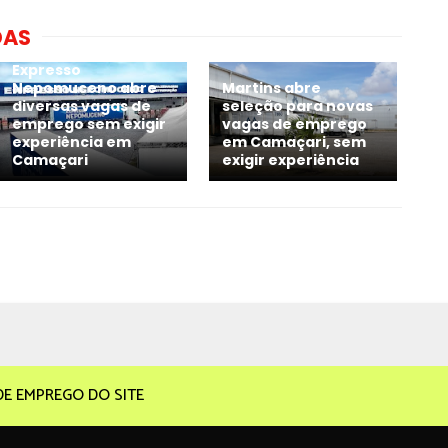
DAS
Expresso
Nepomuceno abre
Martins abre
diversas vagas de
seleção para novas
emprego sem exigir
vagas de emprego
experiência em
em Camaçari, sem
Camaçari
exigir experiência
DE EMPREGO DO SITE