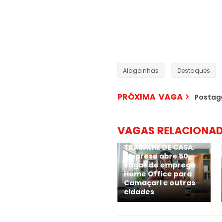
Alagoinhas
Destaques
PRÓXIMA VAGA
Postag
VAGAS RELACIONA
TRABALHE DE CASA:
Empresa abre 50
vagas de emprego
Home Office para
Camaçari e outras
cidades