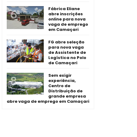
Fábrica Eliane
abre inscrições
online para nova
vaga de emprego
em Camaçari
FG abre seleção
para nova vaga
de Assistente de
Logística no Polo
de Camaçari
Sem exigir
experiência,
Centro de
Distribuição de
grande empresa
abre vaga de emprego em Camaçari