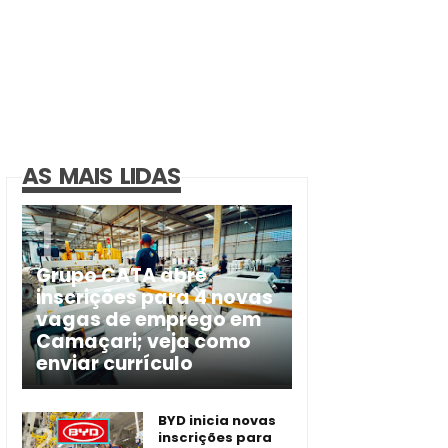
AS MAIS LIDAS
Grupo CATA abre
inscrições para 4 novas
vagas de emprego em
Camaçari; veja como
enviar currículo
BYD inicia novas
inscrições para