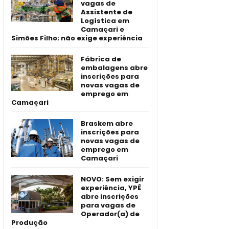
vagas de
Assistente de
Logística em
Camaçari e
Simões Filho; não exige experiência
Fábrica de
embalagens abre
inscrições para
novas vagas de
emprego em
Camaçari
Braskem abre
inscrições para
novas vagas de
emprego em
Camaçari
NOVO: Sem exigir
experiência, YPÊ
abre inscrições
para vagas de
Operador(a) de
Produção