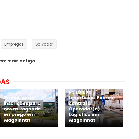
Empregos
Salvador
em mais antiga
DAS
R$ 1.911,00 +
Bracell abre
benefícios: Fábrica
inscrições para
contrata
novas vagas de
Operador(a)
emprego em
Logístico em
Alagoinhas
Alagoinhas