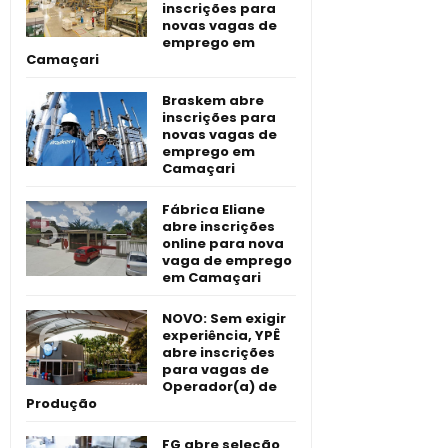
inscrições para
novas vagas de
emprego em
Camaçari
Braskem abre
inscrições para
novas vagas de
emprego em
Camaçari
Fábrica Eliane
abre inscrições
online para nova
vaga de emprego
em Camaçari
NOVO: Sem exigir
experiência, YPÊ
abre inscrições
para vagas de
Operador(a) de
Produção
FG abre seleção