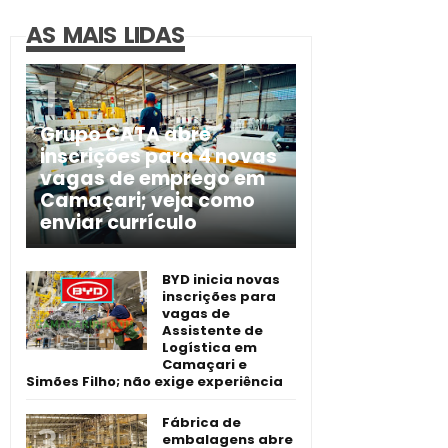
AS MAIS LIDAS
Grupo CATA abre
inscrições para 4 novas
vagas de emprego em
Camaçari; veja como
enviar currículo
BYD inicia novas
inscrições para
vagas de
Assistente de
Logística em
Camaçari e
Simões Filho; não exige experiência
Fábrica de
embalagens abre