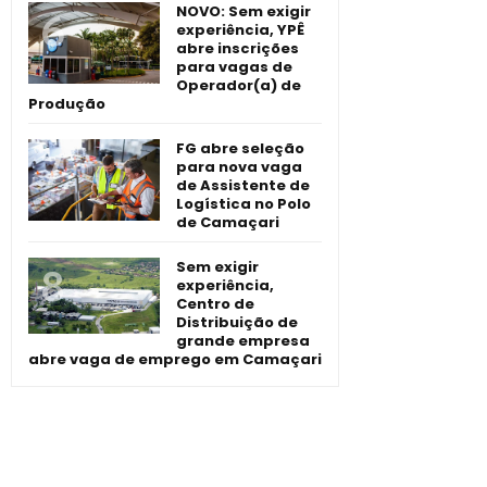
NOVO: Sem exigir
experiência, YPÊ
abre inscrições
para vagas de
Operador(a) de
Produção
FG abre seleção
para nova vaga
de Assistente de
Logística no Polo
de Camaçari
Sem exigir
experiência,
Centro de
Distribuição de
grande empresa
abre vaga de emprego em Camaçari