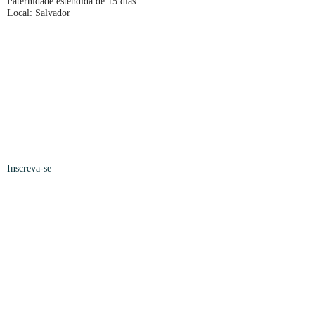
Paternidade estendida de 15 dias.
Local: Salvador
Inscreva-se