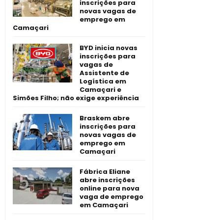
inscrições para
novas vagas de
emprego em
Camaçari
BYD inicia novas
inscrições para
vagas de
Assistente de
Logística em
Camaçari e
Simões Filho; não exige experiência
Braskem abre
inscrições para
novas vagas de
emprego em
Camaçari
Fábrica Eliane
abre inscrições
online para nova
vaga de emprego
em Camaçari