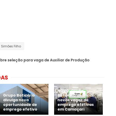
Simões Filho
bre seleção para vaga de Auxiliar de Produção
DAS
NOVO: Grupo
Grupo Boticário
Boticário anuncia
divulga nova
novas vagas de
oportunidade de
emprego efetivas
emprego efetivo
em Camaçari