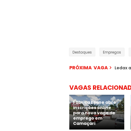
Destaques
Empregos
PRÓXIMA VAGA
Ledax a
VAGAS RELACIONA
Fábrica Eliane abre
inscrições online
para nova vaga de
emprego em
Camaçari