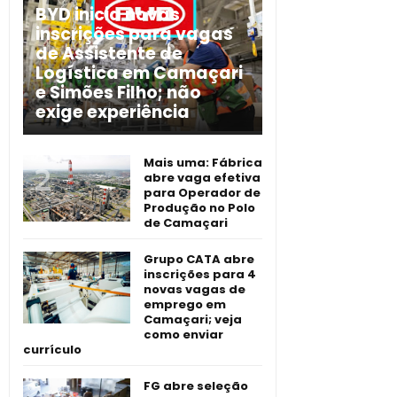
BYD inicia novas
inscrições para vagas
de Assistente de
Logística em Camaçari
e Simões Filho; não
exige experiência
Mais uma: Fábrica
abre vaga efetiva
para Operador de
Produção no Polo
de Camaçari
Grupo CATA abre
inscrições para 4
novas vagas de
emprego em
Camaçari; veja
como enviar
currículo
FG abre seleção