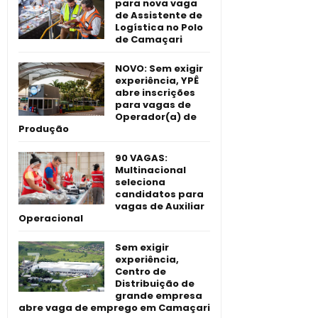
para nova vaga
de Assistente de
Logística no Polo
de Camaçari
NOVO: Sem exigir
experiência, YPÊ
abre inscrições
para vagas de
Operador(a) de
Produção
90 VAGAS:
Multinacional
seleciona
candidatos para
vagas de Auxiliar
Operacional
Sem exigir
experiência,
Centro de
Distribuição de
grande empresa
abre vaga de emprego em Camaçari